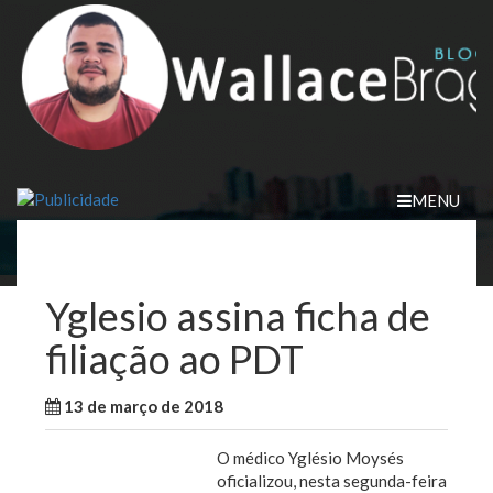
Skip
to
content
MENU
Yglesio assina ficha de
filiação ao PDT
13 de março de 2018
WallaceB
Maranhão
O médico Yglésio Moysés
oficializou, nesta segunda-feira