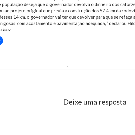
população deseja que o governador devolva o dinheiro dos catorze 
u ao projeto original que previa a construção dos 57,4 km da rodovia
desses 14 km, o governador vai ter que devolver para que se refaça
erigosas, com acostamento e pavimentação adequada, ” declarou Hil
e isso:
Clique
para
rtilhar
compartilhar
no
r(abre
Facebook(abre
em
nova
-386 na mais perigosa do estado"
,
diz Hildo
)
janela)
us Post
Deixe uma resposta