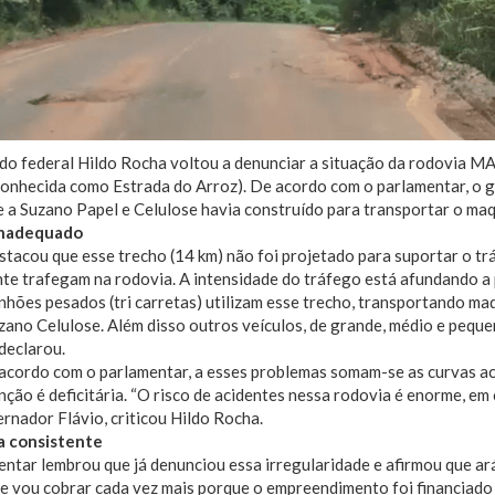
do federal Hildo Rocha voltou a denunciar a situação da rodovia M
onhecida como Estrada do Arroz). De acordo com o parlamentar, o g
 a Suzano Papel e Celulose havia construído para transportar o maqu
inadequado
tacou que esse trecho (14 km) não foi projetado para suportar o tr
nte trafegam na rodovia. A intensidade do tráfego está afundando
hões pesados (tri carretas) utilizam esse trecho, transportando mad
zano Celulose. Além disso outros veículos, de grande, médio e pequ
 declarou.
acordo com o parlamentar, a esses problemas somam-se as curvas ac
ção é deficitária. “O risco de acidentes nessa rodovia é enorme, e
rnador Flávio, criticou Hildo Rocha.
 consistente
ntar lembrou que já denunciou essa irregularidade e afirmou que ará
e vou cobrar cada vez mais porque o empreendimento foi financiado 