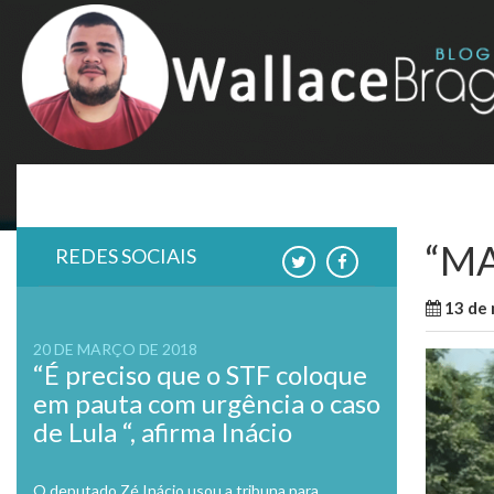
Skip
to
content
“MA
REDES SOCIAIS
13 de
20 DE MARÇO DE 2018
“É preciso que o STF coloque
em pauta com urgência o caso
de Lula “, afirma Inácio
O deputado Zé Inácio usou a tribuna para