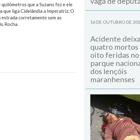
vaga de deput
quilômetros que a Suzano fez e ele
 que liga Cidelândia a Imperatriz. O
 a estrada corretamente sem as
16 DE OUTUBRO DE 20
do Rocha.
Acidente deix
quatro mortos
oito feridas no
parque naciona
dos lençóis
maranhenses
Next Post