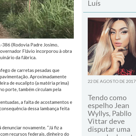
Luís
A-386 (Rodovia Padre Josimo,
overnador Flávio incorporou à obra
inário da fábrica.
áfego de carretas pesadas que
 a pavimentação. Aproximadamente
22 DE AGOSTO DE 2017
eira de eucalipto (a matéria prima)
eno porte, também circulam pela
Tendo como
entuadas, a falta de acostamentos e
espelho Jean
m consequência dessa lambança feita
Wyllys, Pabllo
Vittar deve
disputar uma
 denunciar novamente. “Já fiz a
com recursos federais, dinheiro do