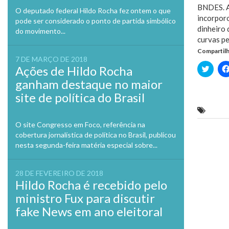
BNDES. A 
O deputado federal Hildo Rocha fez ontem o que
incorporo
pode ser considerado o ponto de partida simbólico
dinheiro 
do movimento...
curvas p
Compartilh
7 DE MARÇO DE 2018
Clique
Ações de Hildo Rocha
para
compa
ganham destaque no maior
no
Twitte
site de política do Brasil
em
nova
"A MA
janela
O site Congresso em Foco, referência na
cobertura jornalística de política no Brasil, publicou
Previo
nesta segunda-feira matéria especial sobre...
28 DE FEVEREIRO DE 2018
Hildo Rocha é recebido pelo
ministro Fux para discutir
fake News em ano eleitoral