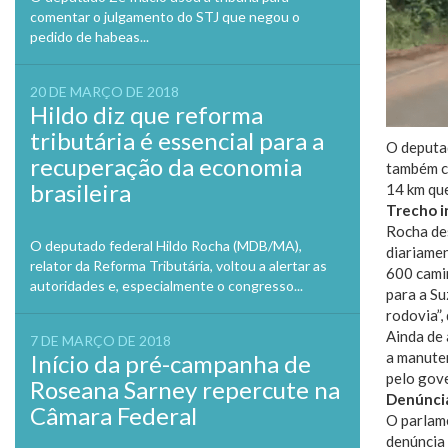
comentar o julgamento do STJ que negou o
pedido de habeas...
20 DE MARÇO DE 2018
Hildo diz que reforma
tributária é essencial para a
O deputa
recuperação da economia
também c
brasileira
14 km que
Trecho 
Rocha des
O deputado federal Hildo Rocha (MDB/MA),
diariame
relator da Reforma Tributária, voltou a alertar as
600 camin
autoridades e, especialmente o congresso...
para a Su
rodovia”,
Ainda de 
7 DE MARÇO DE 2018
a manuten
Início da pré-campanha de
pelo gove
Roseana Sarney repercute na
Denúncia
Câmara Federal
O parlame
denúncia 