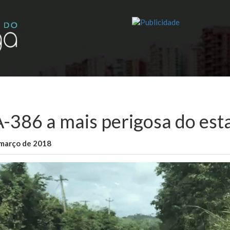
-386 a mais perigosa do estad
 março de 2018
WallaceB
Maranhão