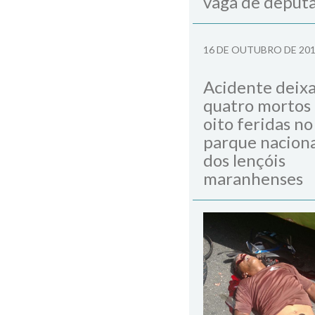
vaga de deput
16 DE OUTUBRO DE 20
Acidente deix
quatro mortos
oito feridas no
parque naciona
dos lençóis
maranhenses