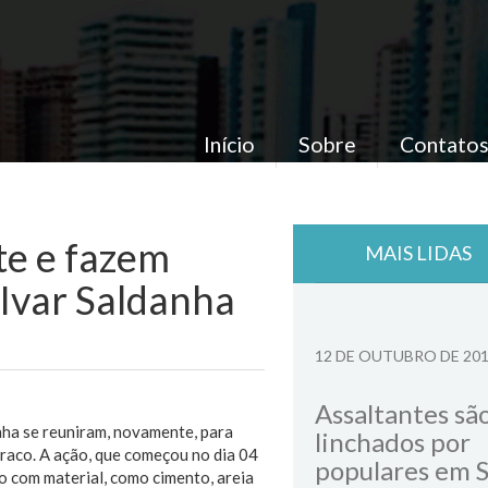
Início
Sobre
Contato
e e fazem
MAIS LIDAS
 Ivar Saldanha
12 DE OUTUBRO DE 20
Assaltantes sã
nha se reuniram, novamente, para
linchados por
raco. A ação, que começou no dia 04
populares em 
 com material, como cimento, areia