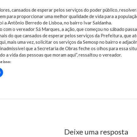
res, cansados de esperar pelos serviços do poder público, resolver
em para proporcionar uma melhor qualidade de vida para a populaçã
oi a Antônio Berredo de Lisboa, no bairro Ivar Saldanha.
o com o vereador Sá Marques, a ação, que começou no sábado passad
mais do que cansados de esperar pelos serviços da Prefeitura, que a
ui, mais uma vez, solicitar os serviços da Semosp no bairro e adjacên
 inadmissível que a Secretaria de Obras feche os olhos para essa sit
ndo a vida das pessoas que moram aqui”, ressaltou o vereador.
e isso:
Clique
para
rtilhar
compartilhar
no
r(abre
Facebook(abre
em
nova
)
janela)
us Post
Deixe uma resposta