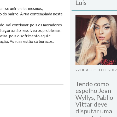
Luís
am se unir e eles mesmos,
o do bairro. A rua contemplada neste
o, vai continuar, pois os moradores
té agora, não resolveu os problemas.
cias, pois o sofrimento aqui é
uação. As ruas estão só buracos,
22 DE AGOSTO DE 2017
Tendo como
espelho Jean
Next Post
Wyllys, Pabllo
Vittar deve
disputar uma