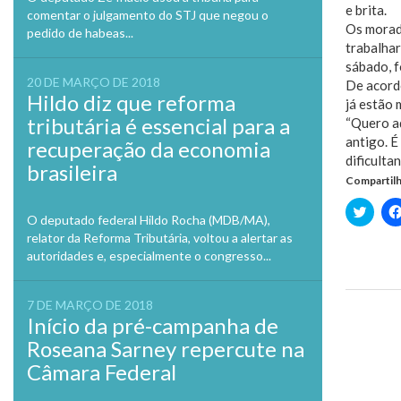
e brita.
comentar o julgamento do STJ que negou o
Os morado
pedido de habeas...
trabalhar
sábado, f
20 DE MARÇO DE 2018
De acord
Hildo diz que reforma
já estão 
tributária é essencial para a
“Quero aq
antigo. É
recuperação da economia
dificulta
brasileira
Compartilh
Clique
O deputado federal Hildo Rocha (MDB/MA),
para
compa
relator da Reforma Tributária, voltou a alertar as
no
autoridades e, especialmente o congresso...
Twitte
em
nova
janela
7 DE MARÇO DE 2018
Início da pré-campanha de
Previo
Roseana Sarney repercute na
Câmara Federal