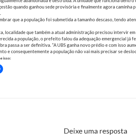
igualmente abandonada e destruída. A unidade que funciona dentro d
gestão quando ganhou sede provisória e finalmente agora caminha p
.
embrar que a população foi submetida a tamanho descaso, tendo ate
a, localidade que também a atual administração precisou intervir e
recida a população, o prefeito falou da adequação emergencial já f
bra passa a ser definitiva. “A UBS ganha novo prédio e com isso au
to e consequentemente a população não vai mais precisar se deslocar
e isso:
Clique
para
rtilhar
compartilhar
no
r(abre
Facebook(abre
em
nova
ernando assina ordens de serviço e Ribamar terá de volta três Unid
)
janela)
us Post
Deixe uma resposta