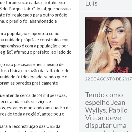
Luís
que foram sucateadas e totalmente
do Parque Jair. O local, que possuía
te foi realocado para outro prédio
ma, o prédio foi abandonado e
om a população e apontou como
ha unidade própria e construída com
ompromisso é com a população e por
gião”, afirmou o prefeito, ao lado do
aço não precisasse nem mesmo de
tura física em razão da falta de zelo.
unidade foi deslocada, sendo que o
22 DE AGOSTO DE 2017
foram as paredes praticamente
Tendo como
ue atende cerca de 24 mil pessoas,
espelho Jean
ecer ainda mais serviços e
idos, estamos montando um quadro de
Wyllys, Pabllo
es de toda a região”, antecipou o
Vittar deve
disputar uma
 para a reconstrução das UBS da