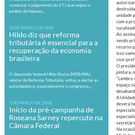
autorizan
comentar o julgamento do STJ que negou o
destruída
pedido de habeas...
unidade p
com a pro
20 DE MARÇO DE 2018
sucatead
Hildo diz que reforma
Ao assin
sendo pri
tributária é essencial para a
recurso 
recuperação da economia
isso vamo
brasileira
vice-pref
O presid
pintura, 
O deputado federal Hildo Rocha (MDB/MA),
“Lembro c
relator da Reforma Tributária, voltou a alertar as
espaço nã
autoridades e, especialmente o congresso...
desabando
A Unidade
7 DE MARÇO DE 2018
deverá te
Início da pré-campanha de
especiali
Roseana Sarney repercute na
especiali
secretári
Câmara Federal
Na ocasiã