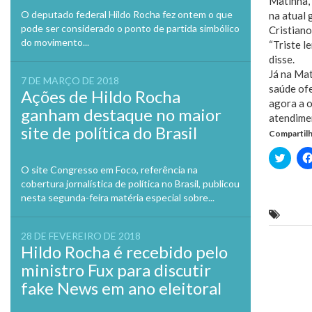
Matinha, 
O deputado federal Hildo Rocha fez ontem o que
na atual 
pode ser considerado o ponto de partida simbólico
Cristiano
do movimento...
“Triste l
disse.
Já na Mat
7 DE MARÇO DE 2018
saúde ofe
Ações de Hildo Rocha
agora a o
ganham destaque no maior
atendimen
site de política do Brasil
Compartilh
Clique
para
O site Congresso em Foco, referência na
compa
no
cobertura jornalística de política no Brasil, publicou
Twitte
nesta segunda-feira matéria especial sobre...
em
nova
Luis F
janela
28 DE FEVEREIRO DE 2018
Hildo Rocha é recebido pelo
Previo
ministro Fux para discutir
fake News em ano eleitoral