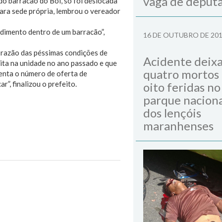
vaga de deput
o barracão do Boi, só foi deslocada
ara sede própria, lembrou o vereador
ndimento dentro de um barracão”,
16 DE OUTUBRO DE 20
m razão das péssimas condições de
Acidente deix
eita na unidade no ano passado e que
quatro mortos
menta o número de oferta de
”, finalizou o prefeito.
oito feridas no
parque naciona
dos lençóis
maranhenses
ades Básicas de Saúde
Next Post