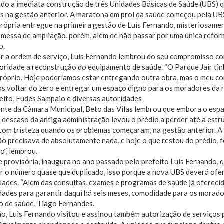
do a imediata construção de três Unidades Básicas de Saúde (UBS) 
s na gestão anterior. A maratona em prol da saúde começou pela UBS 
rópria entregue na primeira gestão de Luis Fernando, misteriosamen
messa de ampliação, porém, além de não passar por uma única refor
o.
ar a ordem de serviço, Luis Fernando lembrou do seu compromisso c
oridade a reconstrução do equipamento de saúde. “O Parque Jair tin
próprio. Hoje poderíamos estar entregando outra obra, mas o meu c
s voltar do zero e entregar um espaço digno para os moradores da re
eito, Eudes Sampaio e diversas autoridades
ente da Câmara Municipal, Beto das Vilas lembrou que embora o esp
o descaso da antiga administração levou o prédio a perder até a estru
om tristeza quando os problemas começaram, na gestão anterior. A 
o precisava de absolutamente nada, e hoje o que restou do prédio, 
”, lembrou.
 provisória, inaugura no ano passado pelo prefeito Luís Fernando, q
r o número quase que duplicado, isso porque a nova UBS deverá ofer
dades. “Além das consultas, exames e programas de saúde já oferec
dades para garantir daqui há seis meses, comodidade para os morador
o de saúde, Tiago Fernandes.
o, Luis Fernando visitou e assinou também autorização de serviços