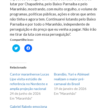
lutar por Chapadinha, pelo Baixo Parnaíba e pelo
Maranhão, mostrando, com muito orgulho, o volume de
programas, políticas públicas, ações e obras que antes
não tinha e agora tem. Continuarei lutando pelo Baixo
Parnaíba e por todo o Maranhão, independente de
perseguição e do preço que eu venha a pagar. Não irão
me tirar da luta com essa perseguição”.
Compartilhe isso:
Clique
Clique
para
para
compartilhar
compartilhar
no
no
Twitter(abre
Facebook(abre
em
em
nova
nova
Relacionado
janela)
janela)
Cantor maranhense Lucas
Brandão, Yuri e Abimael
Lipe visita estúdio de
realizam o maior pré-
referência no Nordeste e
carnaval do Brasil
amplia projeção nacional
19 de janeiro de 2026
24 de junho de 2026
Em "Maranhão"
Em "Maranhão"
Gabriel Rabelo emociona