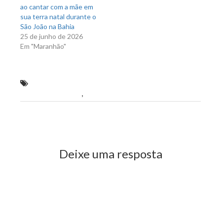
ao cantar com a mãe em
sua terra natal durante o
São João na Bahia
25 de junho de 2026
Em "Maranhão"
“Continuarei lutando pelo Baixo Parnaíba e por
todo o Maranhão”
,
afirma Levi Pontes
Previous Post
Next Post
Deixe uma resposta