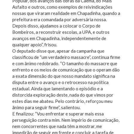
Popular, dos avanços das obras da Caema, do Mais
Asfalto e outros, como exemplos de reivindicações
nossas que viraram realidade em Chapadinha, quando a
prefeitura era comandada por adversária nossa.
Depois disso, ajudamos a colocar o Corpo de
Bombeiros, a reconstruir escolas, a UPA, e outros
avanços em Chapadinha, independentemente de
qualquer apoio”, frisou.
O deputado disse que, apesar da campanha que
classificou de “um verdadeiro massacre”, continua firme
e com ânimo redobrado. “O tamanho do massacre que
enfrento e os meios de comunicação que o operam dão
a exata dimensão do que nosso mandato significa na
disputa entre o avanço e o retrocesso na política
estadual. Ainda que lamentando o episódio e a
distorcida exploração deste, nada do que vimos por
estes dias me abateu. Pelo contrário, reforçou meu
ânimo para seguir firme”, salientou.
E finalizou: “Vou enfrentar e superar mais essa
perseguição contra mim. Nem império de comunicação,
nem concorrentes que nada têm a mostrar, me
impedirão de seguir em frente e concluir a tarefa de