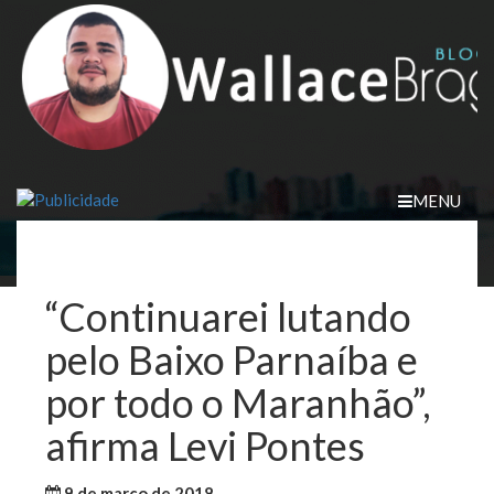
Skip
to
content
MENU
“Continuarei lutando
pelo Baixo Parnaíba e
por todo o Maranhão”,
afirma Levi Pontes
9 de março de 2018
WallaceB
Maranhão