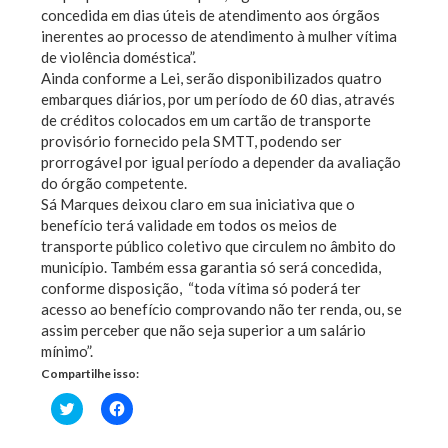
concedida em dias úteis de atendimento aos órgãos
inerentes ao processo de atendimento à mulher vítima
de violência doméstica”.
Ainda conforme a Lei, serão disponibilizados quatro
embarques diários, por um período de 60 dias, através
de créditos colocados em um cartão de transporte
provisório fornecido pela SMTT, podendo ser
prorrogável por igual período a depender da avaliação
do órgão competente.
Sá Marques deixou claro em sua iniciativa que o
benefício terá validade em todos os meios de
transporte público coletivo que circulem no âmbito do
município. Também essa garantia só será concedida,
conforme disposição, “toda vítima só poderá ter
acesso ao benefício comprovando não ter renda, ou, se
assim perceber que não seja superior a um salário
mínimo”.
Compartilhe isso:
Clique
Clique
para
para
compartilhar
compartilhar
no
no