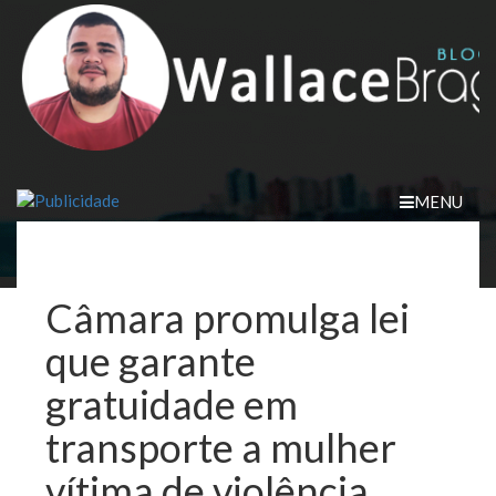
Skip
to
content
MENU
Câmara promulga lei
que garante
gratuidade em
transporte a mulher
vítima de violência