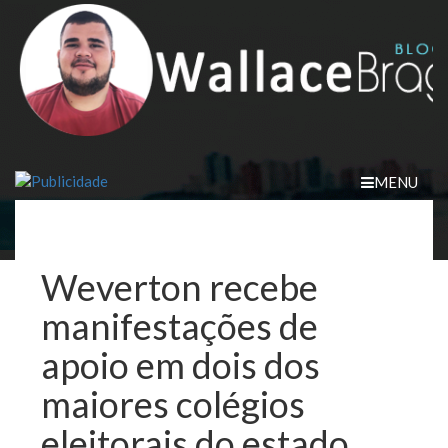
Skip
to
content
MENU
Weverton recebe
manifestações de
apoio em dois dos
maiores colégios
eleitorais do estado