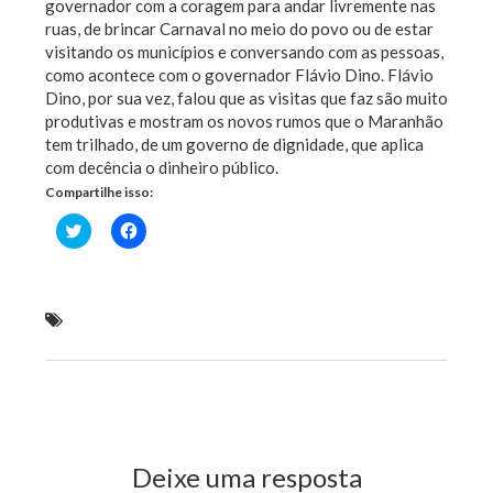
governador com a coragem para andar livremente nas
ruas, de brincar Carnaval no meio do povo ou de estar
visitando os municípios e conversando com as pessoas,
como acontece com o governador Flávio Dino. Flávio
Dino, por sua vez, falou que as visitas que faz são muito
produtivas e mostram os novos rumos que o Maranhão
tem trilhado, de um governo de dignidade, que aplica
com decência o dinheiro público.
Compartilhe isso:
Clique
Clique
para
para
compartilhar
compartilhar
no
no
Twitter(abre
Facebook(abre
em
em
nova
nova
Weverton recebe manifestações de apoio em dois
janela)
janela)
dos maiores colégios eleitorais do estado
Previous Post
Next Post
Deixe uma resposta