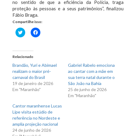
no sentido de que a eficiência da Polícia, traga
proteção às pessoas e a seus patrimônios”, finalizou
Fábio Braga.
Compartilhe isso:
Clique
Clique
para
para
compartilhar
compartilhar
no
no
Twitter(abre
Facebook(abre
em
em
nova
nova
Relacionado
janela)
janela)
Brandão, Yuri e Abimael
Gabriel Rabelo emociona
realizam o maior pré-
ao cantar com a mãe em
carnaval do Brasil
sua terra natal durante o
19 de janeiro de 2026
São João na Bahia
Em "Maranhão"
25 de junho de 2026
Em "Maranhão"
Cantor maranhense Lucas
Lipe visita estúdio de
referência no Nordeste e
amplia projeção nacional
24 de junho de 2026