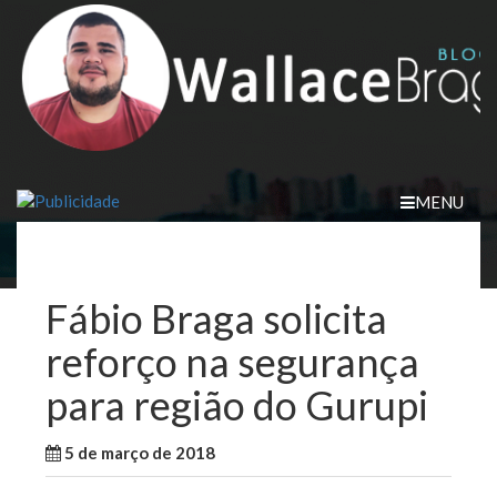
Skip
to
content
MENU
Fábio Braga solicita
reforço na segurança
para região do Gurupi
5 de março de 2018
WallaceB
Notícias