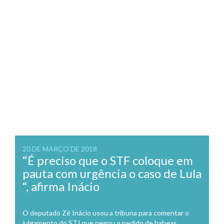
20 DE MARÇO DE 2018
“É preciso que o STF coloque em
pauta com urgência o caso de Lula
“, afirma Inácio
O deputado Zé Inácio usou a tribuna para comentar o
julgamento do STJ que negou o pedido de habeas...