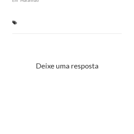
Em "Maranhão"
Fábio Braga solicita reforço na segurança para
região do Gurupi
Previous Post
Next Post
Deixe uma resposta