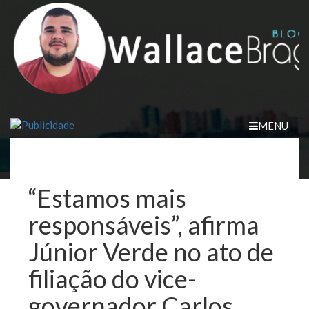
Skip
to
content
MENU
“Estamos mais
responsáveis”, afirma
Júnior Verde no ato de
filiação do vice-
governador Carlos