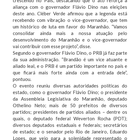
crescendo no País, destacando que o ato reforça a
aliança com o governador Flávio Dino nas eleições
deste ano. Cléber Verde afirmou que a legenda está
recebendo com vibração o vice-governador, que tem
um histórico de luta em favor do Maranhão. “Vamos
consolidar ainda mais a nossa atuação pelo
desenvolvimento do Maranhão e o vice-governador
vai contribuir com esse projeto”, disse.
Segundo o governador Flávio Dino, o PRB já faz parte
da sua administração. “Brandão é um vice atuante e
aliado leal, e o PRB é um partido importante no país e
que ficará mais forte ainda com a entrada dele”,
pontuou.
O evento reuniu diversas autoridades políticas do
estado, como o governador Flávio Dino; o presidente
da Assembleia Legislativa do Maranhão, deputado
Othelino Neto; mais de 50 prefeitos de diversos
partidos; presidentes de partidos aliados – dentre os
quais, o deputado federal Weverton Rocha (PDT);
diversos deputados estaduais e federais; secretários
de estado; e o senador pelo Rio de Janeiro, Eduardo
Lopes, que veio para a solenidade representado o