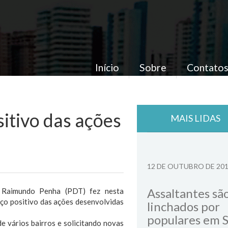
Início
Sobre
Contato
itivo das ações
MAIS LIDAS
12 DE OUTUBRO DE 20
Assaltantes sã
 Raimundo Penha (PDT) fez nesta
nço positivo das ações desenvolvidas
linchados por
populares em 
e vários bairros e solicitando novas