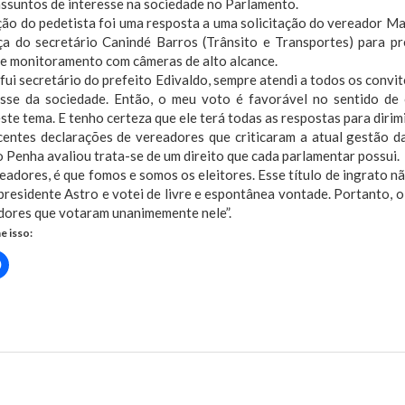
ssuntos de interesse na sociedade no Parlamento.
ção do pedetista foi uma resposta a uma solicitação do vereador M
ça do secretário Canindé Barros (Trânsito e Transportes) para p
de monitoramento com câmeras de alto alcance.
ui secretário do prefeito Edivaldo, sempre atendi a todos os convi
esse da sociedade. Então, o meu voto é favorável no sentido de 
ste tema. E tenho certeza que ele terá todas as respostas para dirimir
centes declarações de vereadores que criticaram a atual gestão d
Penha avaliou trata-se de um direito que cada parlamentar possui.
eadores, é que fomos e somos os eleitores. Esse título de ingrato n
presidente Astro e votei de livre e espontânea vontade. Portanto, 
dores que votaram unanimemente nele”.
e isso:
Clique
para
rtilhar
compartilhar
no
r(abre
Facebook(abre
em
nova
ndo Penha faz balanço positivo das ações desenvolvidas em 2017
)
janela)
us Post