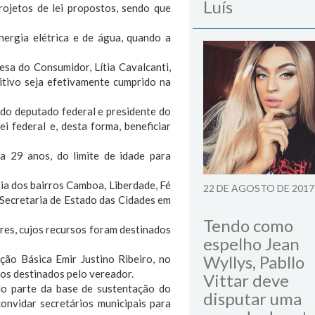
Luís
rojetos de lei propostos, sendo que
nergia elétrica e de água, quando a
sa do Consumidor, Lítia Cavalcanti,
sitivo seja efetivamente cumprido na
s do deputado federal e presidente do
 federal e, desta forma, beneficiar
a 29 anos, do limite de idade para
ria dos bairros Camboa, Liberdade, Fé
22 DE AGOSTO DE 2017
Secretaria de Estado das Cidades em
Tendo como
es, cujos recursos foram destinados
espelho Jean
Wyllys, Pabllo
ção Básica Emir Justino Ribeiro, no
sos destinados pelo vereador.
Vittar deve
do parte da base de sustentação do
disputar uma
nvidar secretários municipais para