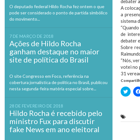
debater a
O deputado federal Hildo Rocha fez ontem o que
A coloca
pode ser considerado o ponto de partida simbólico
a presen
do movimento...
sistema 
“Quando f
de inter
7 DE MARÇO DE 2018
debater e
Ações de Hildo Rocha
Sobre re
ganham destaque no maior
Raimundo 
site de política do Brasil
“Nós, ver
votei no 
31 verea
O site Congresso em Foco, referência na
Compartilh
cobertura jornalística de política no Brasil, publicou
nesta segunda-feira matéria especial sobre...
Clique
para
compa
no
28 DE FEVEREIRO DE 2018
Twitte
em
Hildo Rocha é recebido pelo
nova
Raimu
janela
ministro Fux para discutir
fake News em ano eleitoral
Previo