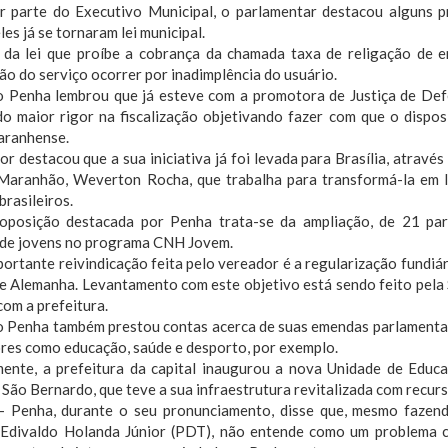
r parte do Executivo Municipal, o parlamentar destacou alguns p
les já se tornaram lei municipal.
 da lei que proíbe a cobrança da chamada taxa de religação de e
ão do serviço ocorrer por inadimplência do usuário.
 Penha lembrou que já esteve com a promotora de Justiça de Defe
ndo maior rigor na fiscalização objetivando fazer com que o dispo
maranhense.
r destacou que a sua iniciativa já foi levada para Brasília, atravé
aranhão, Weverton Rocha, que trabalha para transformá-la em lei
brasileiros.
oposição destacada por Penha trata-se da ampliação, de 21 par
 de jovens no programa CNH Jovem.
ortante reivindicação feita pelo vereador é a regularização fundiá
e Alemanha. Levantamento com este objetivo está sendo feito pela 
com a prefeitura.
 Penha também prestou contas acerca de suas emendas parlamentar
ores como educação, saúde e desporto, por exemplo.
ente, a prefeitura da capital inaugurou a nova Unidade de Educa
 São Bernardo, que teve a sua infraestrutura revitalizada com recur
– Penha, durante o seu pronunciamento, disse que, mesmo fazen
Edivaldo Holanda Júnior (PDT), não entende como um problema co