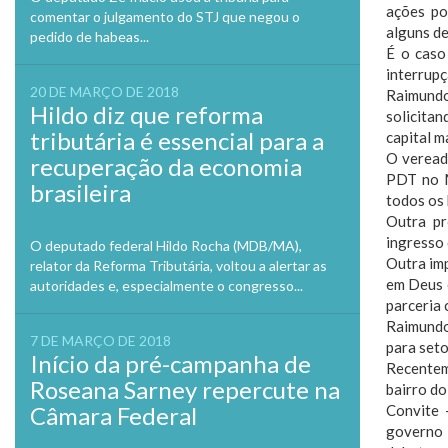
ações po
comentar o julgamento do STJ que negou o
alguns de
pedido de habeas...
É o caso
interrupç
20 DE MARÇO DE 2018
Raimundo
Hildo diz que reforma
solicita
tributária é essencial para a
capital 
O vereado
recuperação da economia
PDT no M
brasileira
todos os 
Outra pr
ingresso
O deputado federal Hildo Rocha (MDB/MA),
Outra imp
relator da Reforma Tributária, voltou a alertar as
em Deus 
autoridades e, especialmente o congresso...
parceria 
Raimundo
7 DE MARÇO DE 2018
para set
Início da pré-campanha de
Recentem
Roseana Sarney repercute na
bairro do
Câmara Federal
Convite 
governo 