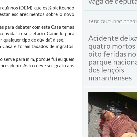
vaga de deput
arquinhos (DEM), que está pleiteando
restar esclarecimentos sobre o novo
16 DE OUTUBRO DE 20
tes para debater com esta Casa temas
convidar o secretário Canindé para
Acidente deix
 qualquer tipo de dúvida”, disse.
quatro mortos
a Casa e foram taxados de ingratos,
oito feridas no
ão serve para mim, porque fui eu quem
parque naciona
o presidente Astro deve ser grato aos
dos lençóis
maranhenses
Next Post