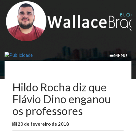
Skip
to
content
MENU
Hildo Rocha diz que
Flávio Dino enganou
os professores
20 de fevereiro de 2018
WallaceB
Maranhão