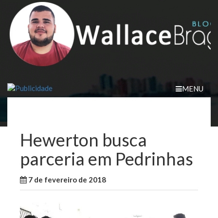
Skip
to
content
MENU
Hewerton busca
parceria em Pedrinhas
7 de fevereiro de 2018
WallaceB
Maranhão