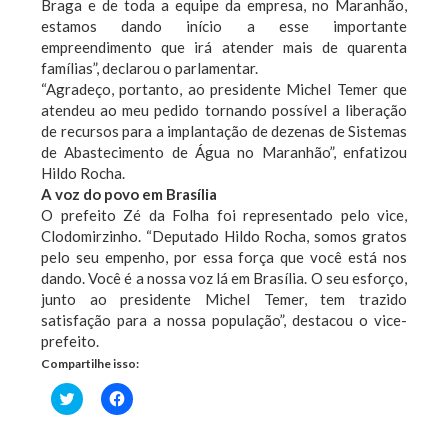
Braga e de toda a equipe da empresa, no Maranhão,
estamos dando início a esse importante
empreendimento que irá atender mais de quarenta
famílias”, declarou o parlamentar.
“Agradeço, portanto, ao presidente Michel Temer que
atendeu ao meu pedido tornando possível a liberação
de recursos para a implantação de dezenas de Sistemas
de Abastecimento de Água no Maranhão”, enfatizou
Hildo Rocha.
A voz do povo em Brasília
O prefeito Zé da Folha foi representado pelo vice,
Clodomirzinho. “Deputado Hildo Rocha, somos gratos
pelo seu empenho, por essa força que você está nos
dando. Você é a nossa voz lá em Brasília. O seu esforço,
junto ao presidente Michel Temer, tem trazido
satisfação para a nossa população”, destacou o vice-
prefeito.
Compartilhe isso:
Clique
Clique
para
para
compartilhar
compartilhar
no
no