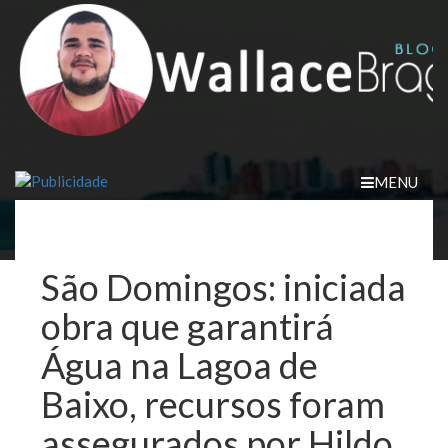
Skip
to
content
MENU
São Domingos: iniciada
obra que garantirá
Água na Lagoa de
Baixo, recursos foram
assegurados por Hildo