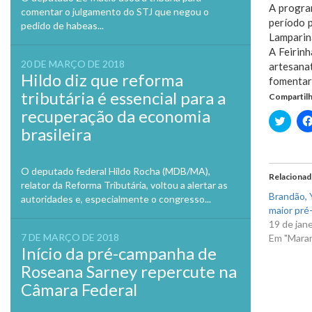
A progra
comentar o julgamento do STJ que negou o
período 
pedido de habeas...
Lamparina
A Feirinh
20 DE MARÇO DE 2018
artesana
Hildo diz que reforma
fomentare
tributária é essencial para a
Compartilh
recuperação da economia
Clique
para
brasileira
compa
no
Twitte
em
O deputado federal Hildo Rocha (MDB/MA),
nova
Relaciona
janela
relator da Reforma Tributária, voltou a alertar as
Brandão, Y
autoridades e, especialmente o congresso...
maior pré-
19 de jan
7 DE MARÇO DE 2018
Em "Mara
Início da pré-campanha de
Roseana Sarney repercute na
Câmara Federal