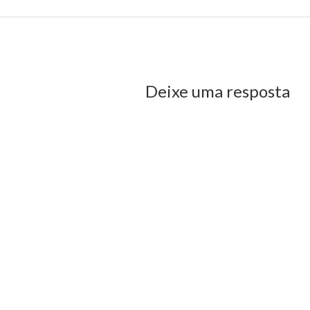
Folia e Grupo Lamparina animam o pré-carnaval da Feirinha neste 
us Post
Deixe uma resposta