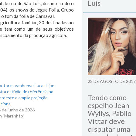
Luís
 de rua de São Luís, durante todo o
(04), os shows do Jegue Folia, Grupo
o tom da folia de Carnaval.
ricultura familiar, 30 destinadas ao
ue tem como um de seus objetivos
 escoamento da produção agrícola.
22 DE AGOSTO DE 2017
antor maranhense Lucas Lipe
sita estúdio de referência no
Tendo como
ordeste e amplia projeção
espelho Jean
cional
4 de junho de 2026
Wyllys, Pabllo
m "Maranhão"
Vittar deve
disputar uma