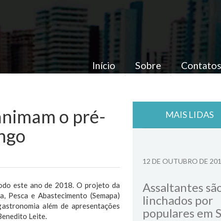
Início
Sobre
Contato
animam o pré-
MAIS LIDAS
ingo
12 DE OUTUBRO DE 20
Assaltantes sã
todo este ano de 2018. O projeto da
ura, Pesca e Abastecimento (Semapa)
linchados por
 gastronomia além de apresentações
populares em 
Benedito Leite.