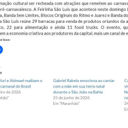
mação cultural ser recheada com atrações que remetem ao carnaval
pré-carnavalesco. A Feirinha São Luís que acontece neste domingo 
, Banda Sem Limites, Blocos Originais do Ritmo e Juarez e Banda do 
a São Luís reúne 29 barracas para venda de produtos oriundos da ag
to, 22 para alimentação e ainda 11 food trucks. O evento, q
m a economia criativa aos produtores da capital, mais um canal de
e isso:
Clique
para
rtilhar
compartilhar
no
r(abre
Facebook(abre
em
nova
do
)
janela)
uri e Abimael realizam o
Gabriel Rabelo emociona ao cantar
C
carnaval do Brasil
com a mãe em sua terra natal
vi
eiro de 2026
durante o São João na Bahia
N
nhão"
25 de junho de 2026
na
Em "Maranhão"
2
E