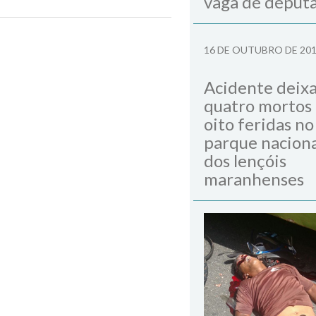
vaga de deput
domingo
Next Post
16 DE OUTUBRO DE 20
Acidente deix
quatro mortos
oito feridas no
parque naciona
dos lençóis
maranhenses