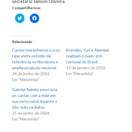
secretário Jamson Oliveira.
Compartilhe isso:
Clique
Clique
para
para
compartilhar
compartilhar
no
no
Twitter(abre
Facebook(abre
em
em
nova
nova
Relacionado
janela)
janela)
Cantor maranhense Lucas
Brandão, Yuri e Abimael
Lipe visita estúdio de
realizam o maior pré-
referência no Nordeste e
carnaval do Brasil
amplia projeção nacional
19 de janeiro de 2026
24 de junho de 2026
Em "Maranhão"
Em "Maranhão"
Gabriel Rabelo emociona
ao cantar com a mãe em
sua terra natal durante o
São João na Bahia
25 de junho de 2026
Em "Maranhão"