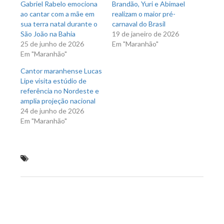
Gabriel Rabelo emociona
Brandão, Yuri e Abimael
ao cantar com a mãe em
realizam o maior pré-
sua terra natal durante o
carnaval do Brasil
São João na Bahia
19 de janeiro de 2026
25 de junho de 2026
Em "Maranhão"
Em "Maranhão"
Cantor maranhense Lucas
Lipe visita estúdio de
referência no Nordeste e
amplia projeção nacional
24 de junho de 2026
Em "Maranhão"
Erivelton Lago janta com amigos juristas em São
Luís
Previous Post
Next Post