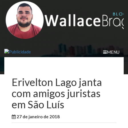
Skip
to
content
MENU
Erivelton Lago janta
com amigos juristas
em São Luís
27 de janeiro de 2018
WallaceB
Notícias