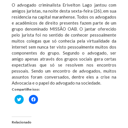
O advogado criminalista Erivelton Lago jantou com
amigos juristas, na noite desta sexta-feira (26), em sua
residencia na capital maranhense. Todos os advogados
e acadêmicos de direito presentes fazem parte de um
grupo denominado MISSÃO OAB. O jantar oferecido
pelo jurista foi no sentido de conhecer pessoalmente
muitos colegas que só conhecia pela virtualidade da
internet sem nunca ter visto pessoalmente muitos dos
componentes do grupo. Segundo o advogado, ser
amigo apenas através dos grupos sociais gera certas
expectativas que só se resolvem nos encontros
pessoais. Sendo um encontro de advogados, muitos
assuntos foram conversados, dentre eles a crise na
Advocacia e o papel do advogado na sociedade.
Compartilhe isso:
Clique
Clique
para
para
compartilhar
compartilhar
no
no
Twitter(abre
Facebook(abre
em
em
nova
nova
Relacionado
janela)
janela)