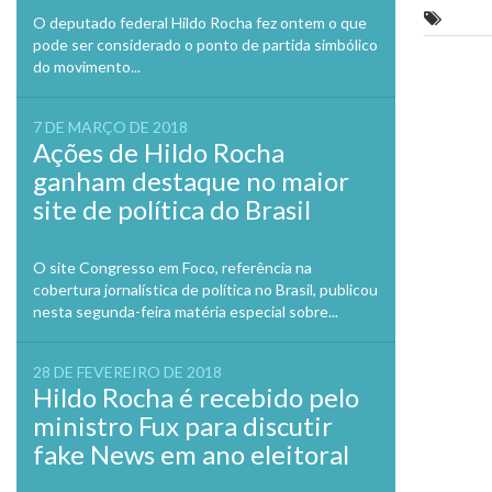
nova
Contas
O deputado federal Hildo Rocha fez ontem o que
janela
pode ser considerado o ponto de partida simbólico
do movimento...
Previo
7 DE MARÇO DE 2018
Ações de Hildo Rocha
ganham destaque no maior
site de política do Brasil
O site Congresso em Foco, referência na
cobertura jornalística de política no Brasil, publicou
nesta segunda-feira matéria especial sobre...
28 DE FEVEREIRO DE 2018
Hildo Rocha é recebido pelo
ministro Fux para discutir
fake News em ano eleitoral