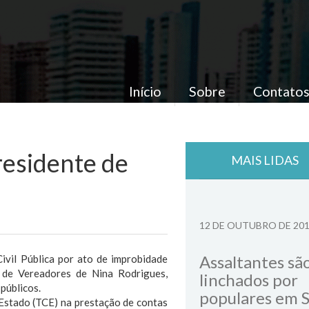
Início
Sobre
Contato
residente de
MAIS LIDAS
12 DE OUTUBRO DE 20
Assaltantes sã
vil Pública por ato de improbidade
a de Vereadores de Nina Rodrigues,
linchados por
públicos.
populares em 
o Estado (TCE) na prestação de contas