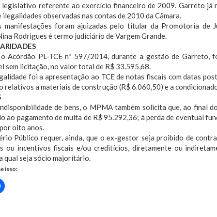
 legislativo referente ao exercício financeiro de 2009. Garreto 
e ilegalidades observadas nas contas de 2010 da Câmara.
 manifestações foram ajuizadas pelo titular da Promotoria de 
ina Rodrigues é termo judiciário de Vargem Grande.
LARIDADES
o Acórdão PL-TCE nº 597/2014, durante a gestão de Garreto, f
 sem licitação, no valor total de R$ 33.595,68.
egalidade foi a apresentação ao TCE de notas fiscais com datas po
ão relativos a materiais de construção (R$ 6.060,50) e a condicionad
S
indisponibilidade de bens, o MPMA também solicita que, ao final d
o ao pagamento de multa de R$ 95.292,36; à perda de eventual funç
 por oito anos.
ério Público requer, ainda, que o ex-gestor seja proibido de cont
os ou incentivos fiscais e/ou creditícios, diretamente ou indiret
da qual seja sócio majoritário.
e isso:
Clique
para
rtilhar
compartilhar
no
r(abre
Facebook(abre
em