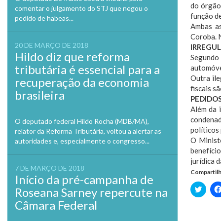
do órgão
comentar o julgamento do STJ que negou o
função d
pedido de habeas...
Ambas as
Coroba. N
20 DE MARÇO DE 2018
IRREGU
Hildo diz que reforma
Segundo 
tributária é essencial para a
automóvel
Outra il
recuperação da economia
fiscais s
brasileira
PEDIDO
Além da 
condenad
O deputado federal Hildo Rocha (MDB/MA),
políticos
relator da Reforma Tributária, voltou a alertar as
O Minist
autoridades e, especialmente o congresso...
benefíci
jurídica 
7 DE MARÇO DE 2018
Compartilh
Início da pré-campanha de
Clique
Roseana Sarney repercute na
para
compa
Câmara Federal
no
Twitte
em