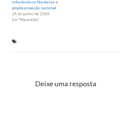
referência no Nordeste e
amplia projeção nacional
24 de junho de 2026
Em "Maranhão"
Verde faz balanço de suas ações em programa de
TV
Previous Post
Next Post
Deixe uma resposta