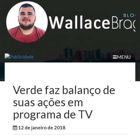
Skip
to
content
MENU
Verde faz balanço de
suas ações em
programa de TV
12 de janeiro de 2018
WallaceB
Maranhão