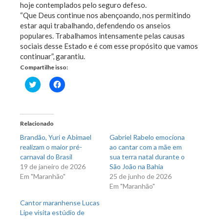
hoje contemplados pelo seguro defeso.
“Que Deus continue nos abençoando, nos permitindo
estar aqui trabalhando, defendendo os anseios
populares. Trabalhamos intensamente pelas causas
sociais desse Estado e é com esse propósito que vamos
continuar”, garantiu.
Compartilhe isso:
Clique
Clique
para
para
compartilhar
compartilhar
no
no
Twitter(abre
Facebook(abre
em
em
nova
nova
Relacionado
janela)
janela)
Brandão, Yuri e Abimael
Gabriel Rabelo emociona
realizam o maior pré-
ao cantar com a mãe em
carnaval do Brasil
sua terra natal durante o
19 de janeiro de 2026
São João na Bahia
Em "Maranhão"
25 de junho de 2026
Em "Maranhão"
Cantor maranhense Lucas
Lipe visita estúdio de