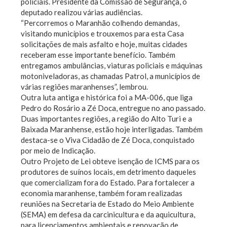
policiais. Presidente da Comissão de Segurança, o
deputado realizou várias audiências.
“Percorremos o Maranhão colhendo demandas,
visitando municípios e trouxemos para esta Casa
solicitações de mais asfalto e hoje, muitas cidades
receberam esse importante benefício. Também
entregamos ambulâncias, viaturas policiais e máquinas
motoniveladoras, as chamadas Patrol, a municípios de
várias regiões maranhenses”, lembrou.
Outra luta antiga e histórica foi a MA-006, que liga
Pedro do Rosário a Zé Doca, entregue no ano passado.
Duas importantes regiões, a região do Alto Turi e a
Baixada Maranhense, estão hoje interligadas. Também
destaca-se o Viva Cidadão de Zé Doca, conquistado
por meio de Indicação.
Outro Projeto de Lei obteve isenção de ICMS para os
produtores de suínos locais, em detrimento daqueles
que comercializam fora do Estado. Para fortalecer a
economia maranhense, também foram realizadas
reuniões na Secretaria de Estado do Meio Ambiente
(SEMA) em defesa da carcinicultura e da aquicultura,
para licenciamentos ambientais e renovação de