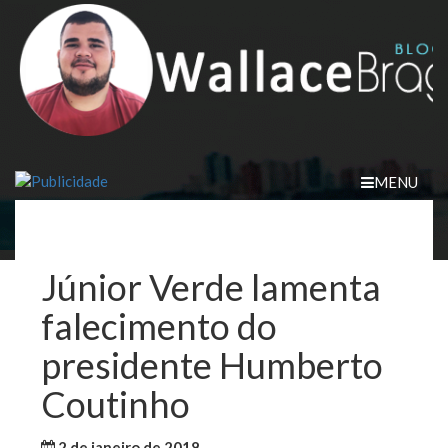
Skip
to
content
MENU
Júnior Verde lamenta
falecimento do
presidente Humberto
Coutinho
2 de janeiro de 2018
WallaceB
Maranhão