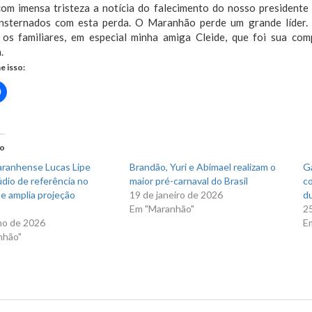
com imensa tristeza a notícia do falecimento do nosso president
nsternados com esta perda. O Maranhão perde um grande líder. 
 os familiares, em especial minha amiga Cleide, que foi sua comp
.
e isso:
Clique
para
rtilhar
compartilhar
no
r(abre
Facebook(abre
em
nova
do
)
janela)
ranhense Lucas Lipe
Brandão, Yuri e Abimael realizam o
Ga
údio de referência no
maior pré-carnaval do Brasil
co
e amplia projeção
19 de janeiro de 2026
du
Em "Maranhão"
2
ho de 2026
E
nhão"
io Cafeteira lamenta falecimento do presidente Humberto Coutinho