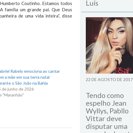
Luís
e Humberto Coutinho. Estamos todos
A família um grande pai. Que Deus
anheira de uma vida inteira”, disse
briel Rabelo emociona ao cantar
m a mãe em sua terra natal
22 DE AGOSTO DE 2017
rante o São João na Bahia
5 de junho de 2026
Tendo como
m "Maranhão"
espelho Jean
Wyllys, Pabllo
Vittar deve
disputar uma