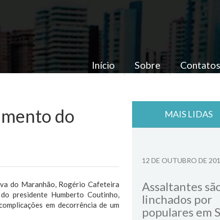
Início
Sobre
Contato
cimento do
MAIS LIDAS
12 DE OUTUBRO DE 20
Assaltantes sã
tiva do Maranhão, Rogério Cafeteira
o do presidente Humberto Coutinho,
linchados por
s complicações em decorrência de um
populares em 