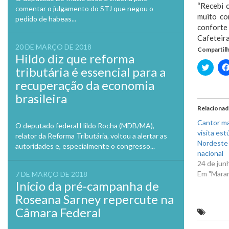
“Recebi 
comentar o julgamento do STJ que negou o
muito co
pedido de habeas...
conforte
Cafeteira
20 DE MARÇO DE 2018
Compartilh
Hildo diz que reforma
Clique
tributária é essencial para a
para
compa
recuperação da economia
no
Twitte
brasileira
em
nova
Relaciona
janela
Cantor ma
O deputado federal Hildo Rocha (MDB/MA),
visita est
relator da Reforma Tributária, voltou a alertar as
Nordeste 
autoridades e, especialmente o congresso...
nacional
24 de jun
Em "Mara
7 DE MARÇO DE 2018
Início da pré-campanha de
Roseana Sarney repercute na
Câmara Federal
Rogér