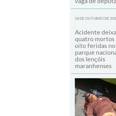
vaga de deput
Next Post
16 DE OUTUBRO DE 20
Acidente deix
quatro mortos
oito feridas no
parque naciona
dos lençóis
maranhenses