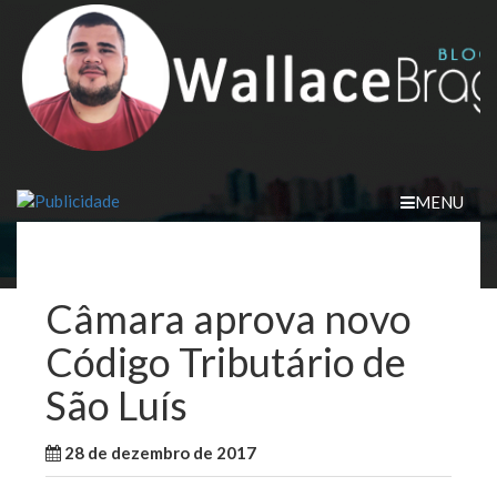
Skip
to
content
MENU
Câmara aprova novo
Código Tributário de
São Luís
28 de dezembro de 2017
WallaceB
Cidades