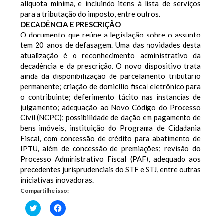
alíquota mínima, e incluindo itens à lista de serviços
para a tributação do imposto, entre outros.
DECADÊNCIA E PRESCRIÇÃO
O documento que reúne a legislação sobre o assunto
tem 20 anos de defasagem. Uma das novidades desta
atualização é o reconhecimento administrativo da
decadência e da prescrição. O novo dispositivo trata
ainda da disponibilização de parcelamento tributário
permanente; criação de domicílio fiscal eletrônico para
o contribuinte; deferimento tácito nas instancias de
julgamento; adequação ao Novo Código do Processo
Civil (NCPC); possibilidade de dação em pagamento de
bens imóveis, instituição do Programa de Cidadania
Fiscal, com concessão de crédito para abatimento de
IPTU, além de concessão de premiações; revisão do
Processo Administrativo Fiscal (PAF), adequado aos
precedentes jurisprudenciais do STF e STJ, entre outras
iniciativas inovadoras.
Compartilhe isso:
Clique
Clique
para
para
compartilhar
compartilhar