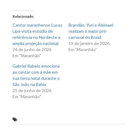
no
no
Twitter(abre
Facebook(abre
em
em
nova
nova
Relacionado
janela)
janela)
Cantor maranhense Lucas
Brandão, Yuri e Abimael
Lipe visita estúdio de
realizam o maior pré-
referência no Nordeste e
carnaval do Brasil
amplia projeção nacional
19 de janeiro de 2026
24 de junho de 2026
Em "Maranhão"
Em "Maranhão"
Gabriel Rabelo emociona
ao cantar com a mãe em
sua terra natal durante o
São João na Bahia
25 de junho de 2026
Em "Maranhão"
Câmara aprova novo Código Tributário de São Luís
Previous Post
Next Post