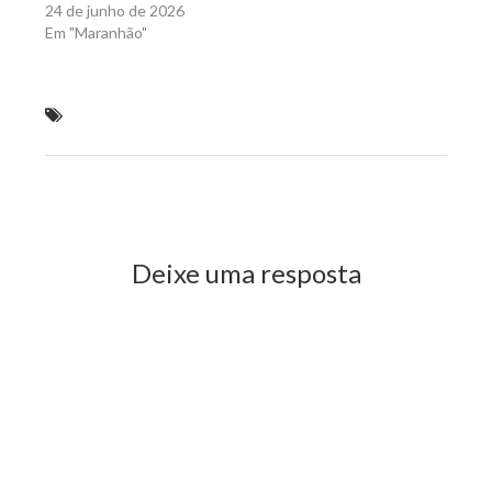
24 de junho de 2026
Em "Maranhão"
Sá Marques concede honraria a três personalidades
de destaque no Maranhão
Previous Post
Next Post
Deixe uma resposta