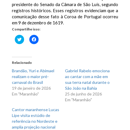
presidente do Senado da Câmara de São Luís, segundo
registros históricos. Esses registros evidenciam que a
comunicação desse fato à Coroa de Portugal ocorreu
em 9 de dezembro de 1619.
Compartilhe isso:
Clique
Clique
para
para
compartilhar
compartilhar
no
no
Twitter(abre
Facebook(abre
em
em
nova
nova
Relacionado
janela)
janela)
Brandão, Yuri e Abimael
Gabriel Rabelo emociona
realizam o maior pré-
ao cantar com a mãe em
carnaval do Brasil
sua terra natal durante o
19 de janeiro de 2026
São João na Bahia
Em "Maranhão"
25 de junho de 2026
Em "Maranhão"
Cantor maranhense Lucas
Lipe visita estúdio de
referência no Nordeste e
amplia projeção nacional