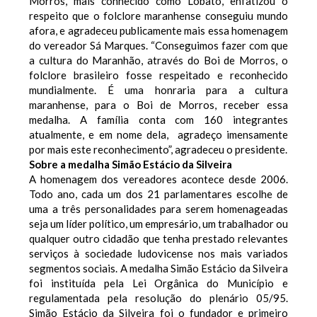
Morros, mais conhecido como Lobato, enfatizou o
respeito que o folclore maranhense conseguiu mundo
afora, e agradeceu publicamente mais essa homenagem
do vereador Sá Marques.
“Conseguimos fazer com que
a cultura do Maranhão, através do Boi de Morros, o
folclore brasileiro fosse respeitado e reconhecido
mundialmente. É uma honraria para a cultura
maranhense, para o Boi de Morros, receber essa
medalha. A família conta com 160 integrantes
atualmente, e em nome dela, agradeço imensamente
por mais este reconhecimento”, agradeceu o presidente.
Sobre a medalha Simão Estácio da Silveira
A homenagem dos vereadores acontece desde 2006.
Todo ano, cada um dos 21 parlamentares escolhe de
uma a três personalidades para serem homenageadas
seja um líder político, um empresário, um trabalhador ou
qualquer outro cidadão que tenha prestado relevantes
serviços à sociedade ludovicense nos mais variados
segmentos sociais.
A medalha Simão Estácio da Silveira
foi instituída pela Lei Orgânica do Município e
regulamentada pela resolução do plenário 05/95.
Simão Estácio da Silveira foi o fundador e primeiro