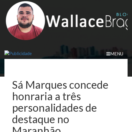
Skip
to
content
MENU
Sá Marques concede
honraria a três
personalidades de
destaque no
Maranhão