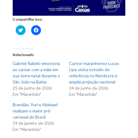
Compartilhe isso:
Clique
Clique
para
para
compartilhar
compartilhar
no
no
Twitter(abre
Facebook(abre
em
em
nova
nova
Relacionado
janela)
janela)
Gabriel Rabelo emociona
Cantor maranhense Lucas
ao cantar com a mãe em
Lipe visita estúdio de
sua terra natal durante o
referência no Nordeste e
São João na Bahia
amplia projeção nacional
25 de junho de 2026
24 de junho de 2026
Em "Maranhão"
Em "Maranhão"
Brandão, Yuri e Abimael
realizam o maior pré-
carnaval do Brasil
19 de janeiro de 2026
Em "Maranhão"