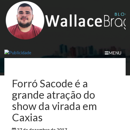
Skip
to
content
MENU
Forró Sacode é a
grande atração do
show da virada em
Caxias
27 de dezembro de 2017
WallaceB
Cidades