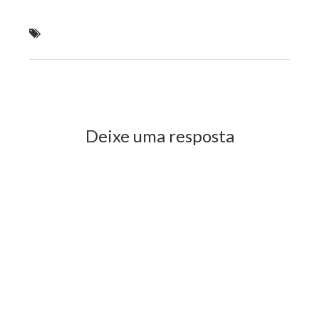
Forró Sacode é a grande atração do show da virada
em Caxias
Previous Post
Next Post
Deixe uma resposta