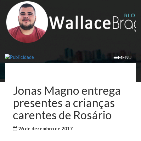
Skip
to
content
MENU
Jonas Magno entrega
presentes a crianças
carentes de Rosário
26 de dezembro de 2017
WallaceB
Cidades