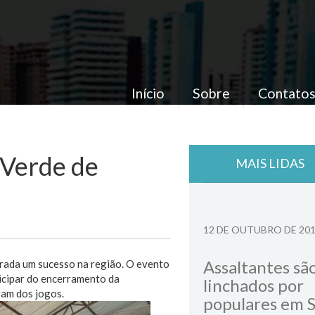
Início
Sobre
Contato
a Verde de
MAIS LIDAS
12 DE OUTUBRO DE 20
Assaltantes sã
erada um sucesso na região. O evento
ticipar do encerramento da
linchados por
ram dos jogos.
populares em 