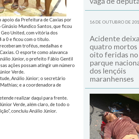
vaga de deput
 apoio da Prefeitura de Caxias por
16 DE OUTUBRO DE 20
no Ginásio Mundico Santos, que ficou
Geo United, com vitória dos
Acidente deix
a 0 e ficou com o título.
quatro mortos
 receberam troféus, medalhas e
m Caxias. O esporte como alavanca
oito feridas no
álio Júnior, o prefeito Fábio Gentil
parque naciona
ssas ações possam atingir um número
dos lençóis
únior Verde.
maranhenses
ude, Análio Júnior; o secretário
 Mathias; e a coordenadora de
tende realizar daqui para frente.
únior Verde, além claro, de todo o
ão”, concluiu Análio Júnior.