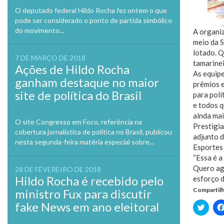
O deputado federal Hildo Rocha fez ontem o que
pode ser considerado o ponto de partida simbólico
do movimento...
A organiz
meio da S
lotado. 
7 DE MARÇO DE 2018
tamarinei
Ações de Hildo Rocha
As equipe
ganham destaque no maior
prêmios e
site de política do Brasil
para polí
e todos 
ainda mai
O site Congresso em Foco, referência na
Prestigia
cobertura jornalística de política no Brasil, publicou
adjunto d
nesta segunda-feira matéria especial sobre...
Esportes 
“Essa é a
Quero agr
28 DE FEVEREIRO DE 2018
Hildo Rocha é recebido pelo
esforço d
Compartilh
ministro Fux para discutir
fake News em ano eleitoral
Clique
para
compa