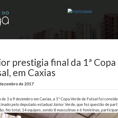
or prestigia final da 1ª Cop
sal, em Caxias
 dezembro de 2017
WallaceB
Maranhão
 de 3 a 9 dezembro em Caxias, a 1ª Copa Verde de Futsal foi consid
cinado pelo deputado estadual Júnior Verde, que fez questão de par
o. No total, 14 equipes, sendo 8 masculinas e 6 femininas, participa