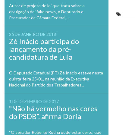
no
Twitte
Autor de projeto de lei que trata sobre a
em
divulgação de ‘fake news’, o Deputado e
nova
Em Ca
janela
Procurador da Câmara Federal,...
Previo
26 DE JANEIRO DE 2018
Zé Inácio participa do
lançamento da pré-
candidatura de Lula
O Deputado Estadual (PT) Zé Inácio esteve nesta
quinta-feira 25/01, na reunião da Executiva
Nacional do Partido dos Trabalhadores...
1 DE DEZEMBRO DE 2017
“Não há vermelho nas cores
do PSDB”, afirma Doria
“O senador Roberto Rocha pode estar certo, que