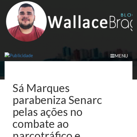
Skip
to
content
MENU
Sá Marques
parabeniza Senarc
pelas ações no
combate ao
narcotráfico e