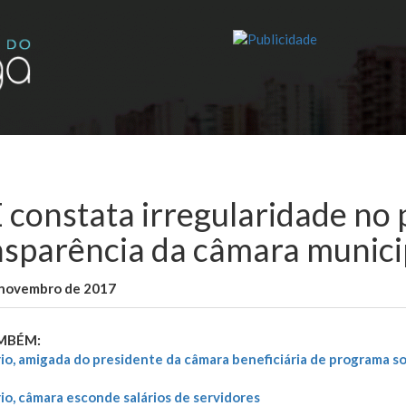
 constata irregularidade no 
nsparência da câmara munici
 novembro de 2017
WallaceB
Cidades
AMBÉM:
io, amigada do presidente da câmara beneficiária de programa s
l
io, câmara esconde salários de servidores