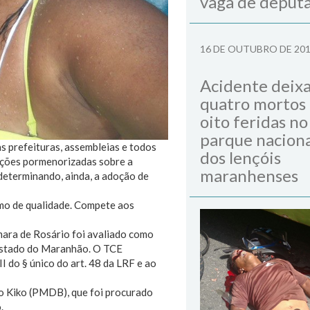
vaga de deput
16 DE OUTUBRO DE 20
Acidente deix
quatro mortos
oito feridas no
parque naciona
s prefeituras, assembleias e todos
dos lençóis
mações pormenorizadas sobre a
maranhenses
 determinando, ainda, a adoção de
mo de qualidade. Compete aos
âmara de Rosário foi avaliado como
 Estado do Maranhão. O TCE
 do § único do art. 48 da LRF e ao
 o Kiko (PMDB), que foi procurado
.