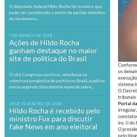
O deputado federal Hildo Rocha fez ontem o que
pode ser considerado o ponto de partida simbólico
do movimento...
7 DE MARÇO DE 2018
Ações de Hildo Rocha
ganham destaque no maior
site de política do Brasil
Conforme 
os demais
O site Congresso em Foco, referência na
execução 
cobertura jornalística de política no Brasil, publicou
sistema i
nesta segunda-feira matéria especial sobre...
O Decret
tribunais
Portal d
28 DE FEVEREIRO DE 2018
Hildo Rocha é recebido pelo
irregular
constatou
ministro Fux para discutir
inc. II d
fake News em ano eleitoral
O preside
pelo blog