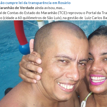
ão cumpre lei da transparência em Rosário
Maranhão de Verdade
ainda avisou, mas…
al de Contas do Estado do Maranhão (TCE) reprovou o Portal da Tr
o (cidade a 60 quilômetros de São Luís), na gestão de Luiz Carlos B