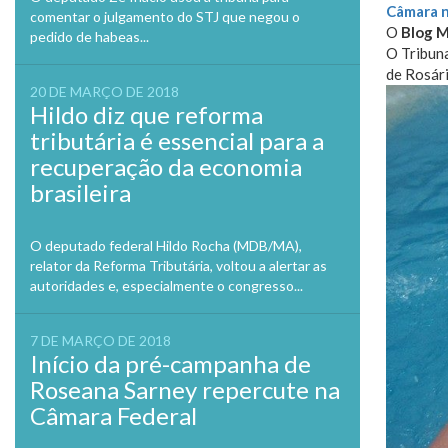
Câmara n
comentar o julgamento do STJ que negou o
O
Blog 
pedido de habeas...
O Tribun
de Rosári
20 DE MARÇO DE 2018
Hildo diz que reforma
tributária é essencial para a
recuperação da economia
brasileira
O deputado federal Hildo Rocha (MDB/MA),
relator da Reforma Tributária, voltou a alertar as
autoridades e, especialmente o congresso...
7 DE MARÇO DE 2018
Início da pré-campanha de
Roseana Sarney repercute na
Câmara Federal