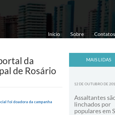
Início
Sobre
Contato
portal da
MAIS LIDAS
pal de Rosário
12 DE OUTUBRO DE 20
Assaltantes sã
ocial foi doadora da campanha
linchados por
populares em 