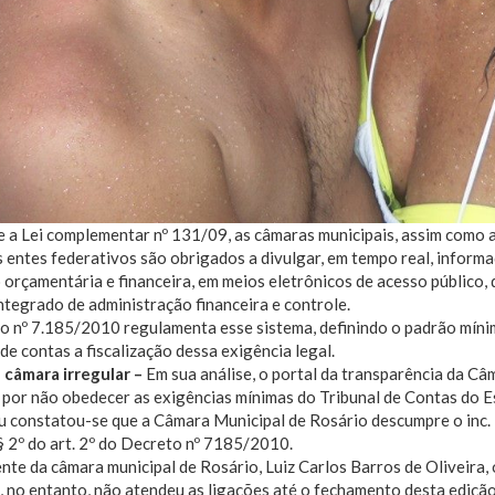
a Lei complementar nº 131/09, as câmaras municipais, assim como a
 entes federativos são obrigados a divulgar, em tempo real, infor
orçamentária e financeira, em meios eletrônicos de acesso público,
ntegrado de administração financeira e controle.
o nº 7.185/2010 regulamenta esse sistema, definindo o padrão míni
 de contas a fiscalização dessa exigência legal.
a câmara irregular –
Em sua análise, o portal da transparência da C
, por não obedecer as exigências mínimas do Tribunal de Contas do
 constatou-se que a Câmara Municipal de Rosário descumpre o inc. II
o § 2º do art. 2º do Decreto nº 7185/2010.
nte da câmara municipal de Rosário, Luiz Carlos Barros de Oliveira,
, no entanto, não atendeu as ligações até o fechamento desta edição