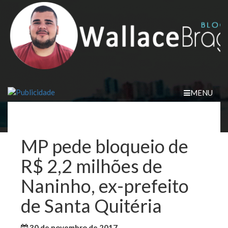
Skip
to
content
MENU
MP pede bloqueio de
R$ 2,2 milhões de
Naninho, ex-prefeito
de Santa Quitéria
30 de novembro de 2017
WallaceB
Cidades