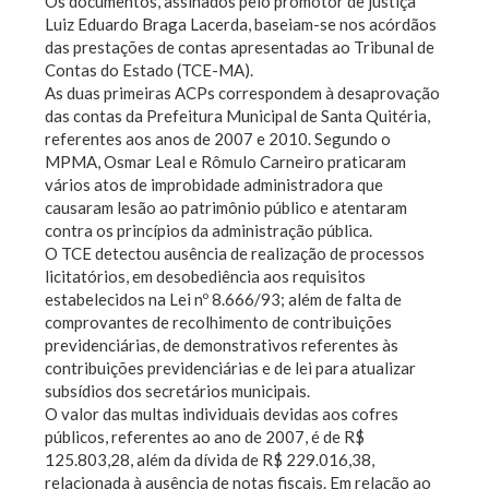
Os documentos, assinados pelo promotor de justiça
Luiz Eduardo Braga Lacerda, baseiam-se nos acórdãos
das prestações de contas apresentadas ao Tribunal de
Contas do Estado (TCE-MA).
As duas primeiras ACPs correspondem à desaprovação
das contas da Prefeitura Municipal de Santa Quitéria,
referentes aos anos de 2007 e 2010. Segundo o
MPMA, Osmar Leal e Rômulo Carneiro praticaram
vários atos de improbidade administradora que
causaram lesão ao patrimônio público e atentaram
contra os princípios da administração pública.
O TCE detectou ausência de realização de processos
licitatórios, em desobediência aos requisitos
estabelecidos na Lei nº 8.666/93; além de falta de
comprovantes de recolhimento de contribuições
previdenciárias, de demonstrativos referentes às
contribuições previdenciárias e de lei para atualizar
subsídios dos secretários municipais.
O valor das multas individuais devidas aos cofres
públicos, referentes ao ano de 2007, é de R$
125.803,28, além da dívida de R$ 229.016,38,
relacionada à ausência de notas fiscais. Em relação ao