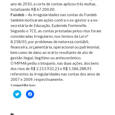
ano de 2010, a corte de contas aplicou três multas,
totalizando R$ 67.200,00.
Fundeb –
As irregularidades nas contas do Fundeb
também motivaram ações contra o ex-gestor e a ex-
secretária de Educação, Eudenide Fontenelle.
Segundo o TCE, as contas prestadas pelos réus foram
consideradas irregulares, nos termos da Lei nº
8.258/05, por problemas de natureza contábil,
financeira, orçamentária, operacional ou patrimonial,
bem como de dano ao erário resultante de ato de
gestão ilegal, ilegítimo ou antieconômico.
O MPMA pediu o bloqueio, nas duas ações, dos bens
dos réus de R$ 2.213.932,23 e R$ 1.586.288,91
referentes às irregularidades nas contas dos anos de
2007 e 2009, respectivamente.
Compartilhe isso:
Clique
Clique
para
para
compartilhar
compartilhar
no
no
Twitter(abre
Facebook(abre
em
em
nova
nova
2 milhões de Naninho
,
ex-prefeito de Santa