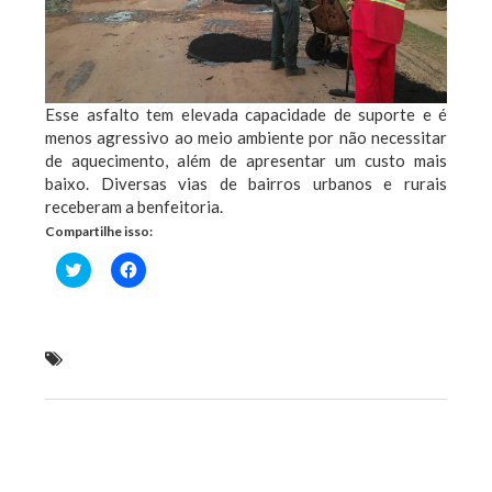
Esse asfalto tem elevada capacidade de suporte e é
menos agressivo ao meio ambiente por não necessitar
de aquecimento, além de apresentar um custo mais
baixo. Diversas vias de bairros urbanos e rurais
receberam a benfeitoria.
Compartilhe isso:
Clique
Clique
para
para
compartilhar
compartilhar
no
no
Twitter(abre
Facebook(abre
em
em
nova
nova
Asfaltamento de ruas e avenidas eleva a qualidade
janela)
janela)
do trânsito em Anajatuba
Previous Post
Next Post