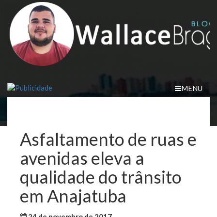
Skip
to
content
MENU
Asfaltamento de ruas e
avenidas eleva a
qualidade do trânsito
em Anajatuba
24 de novembro de 2017
WallaceB
Cidades