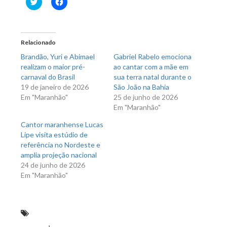
Clique
Clique
para
para
compartilhar
compartilhar
no
no
Twitter(abre
Facebook(abre
em
em
nova
nova
Relacionado
janela)
janela)
Brandão, Yuri e Abimael
Gabriel Rabelo emociona
realizam o maior pré-
ao cantar com a mãe em
carnaval do Brasil
sua terra natal durante o
19 de janeiro de 2026
São João na Bahia
Em "Maranhão"
25 de junho de 2026
Em "Maranhão"
Cantor maranhense Lucas
Lipe visita estúdio de
referência no Nordeste e
amplia projeção nacional
24 de junho de 2026
Em "Maranhão"
obra da BR-226 será fiscalizada pela Câmara
Federal
,
Por iniciativa de Hildo Rocha