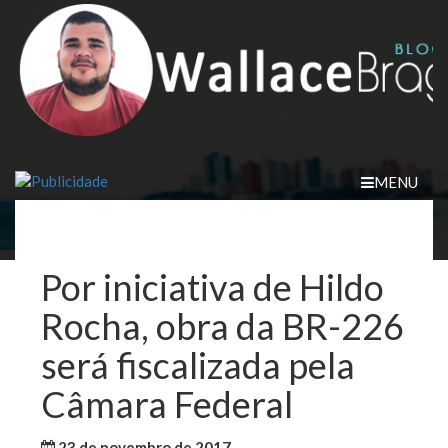
Skip
to
content
MENU
Por iniciativa de Hildo
Rocha, obra da BR-226
será fiscalizada pela
Câmara Federal
23 de novembro de 2017
WallaceB
Maranhão