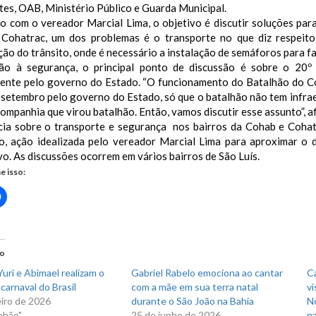
es, OAB, Ministério Público e Guarda Municipal.
o com o vereador Marcial Lima, o objetivo é discutir soluções par
Cohatrac, um dos problemas é o transporte no que diz respeito
ão do trânsito, onde é necessário a instalação de semáforos para fac
ão à segurança, o principal ponto de discussão é sobre o 20º B
ente pelo governo do Estado. “O funcionamento do Batalhão do Coh
 setembro pelo governo do Estado, só que o batalhão não tem infraes
ompanhia que virou batalhão. Então, vamos discutir esse assunto”, 
cia sobre o transporte e segurança nos bairros da Cohab e Coha
o, ação idealizada pelo vereador Marcial Lima para aproximar o 
vo. As discussões ocorrem em vários bairros de São Luís.
e isso:
Clique
para
rtilhar
compartilhar
no
r(abre
Facebook(abre
em
nova
do
)
janela)
uri e Abimael realizam o
Gabriel Rabelo emociona ao cantar
C
carnaval do Brasil
com a mãe em sua terra natal
vi
eiro de 2026
durante o São João na Bahia
N
nhão"
25 de junho de 2026
na