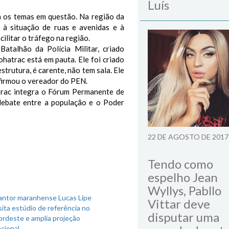
Luís
a os temas em questão. Na região da
 à situação de ruas e avenidas e à
ilitar o tráfego na região.
atalhão da Polícia Militar, criado
atrac está em pauta. Ele foi criado
trutura, é carente, não tem sala. Ele
afirmou o vereador do PEN.
trac integra o Fórum Permanente de
debate entre a população e o Poder
22 DE AGOSTO DE 2017
Tendo como
espelho Jean
Wyllys, Pabllo
antor maranhense Lucas Lipe
Vittar deve
sita estúdio de referência no
disputar uma
ordeste e amplia projeção
cional