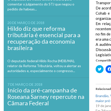
Transport
comentar o julgamento do STJ que negou o
De acord
pedido de habeas...
Cohab e 
organizaç
20 DE MARÇO DE 2018
Em relaç
Hildo diz que reforma
recentem
tributária é essencial para a
no fim de
era uma c
recuperação da economia
A audiên
brasileira
Discussã
Legislati
Compartilh
O deputado federal Hildo Rocha (MDB/MA),
relator da Reforma Tributária, voltou a alertar as
Clique
autoridades e, especialmente o congresso...
para
compa
no
Twitte
7 DE MARÇO DE 2018
em
nova
Início da pré-campanha de
Relaciona
janela
Roseana Sarney repercute na
Brandão, Y
maior pré-
Câmara Federal
19 de jan
Em "Mara