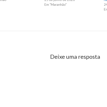
Em "Maranhão"
2
E
l Lima realiza audiência sobre transporte e segurança
us Post
Deixe uma resposta