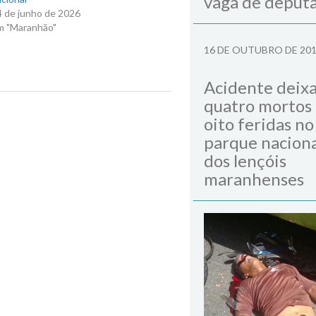
vaga de deput
4 de junho de 2026
m "Maranhão"
16 DE OUTUBRO DE 20
Acidente deix
quatro mortos
Next Post
oito feridas no
parque naciona
dos lençóis
maranhenses