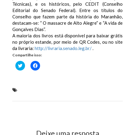
Técnicas), e os históricos, pelo CEDIT (Conselho
Editorial do Senado Federal). Entre os títulos do
Conselho que fazem parte da história do Maranhão,
destacam-se: “ O massacre de Alto Alegre” e “A vida de
Gonçalves Dias”.
A maioria dos livros está disponível para baixar grátis
no próprio estande, por meio de QR Codes, ou no site
da livraria:
http://livraria.senado.leg.br/
.
Compartilhe isso:
Clique
Clique
para
para
compartilhar
compartilhar
no
no
Twitter(abre
Facebook(abre
em
em
nova
nova
Senado Federal participa da 11ª Feira do Livro de
janela)
janela)
São Luís
Previous Post
Next Post
Deixe uma resposta