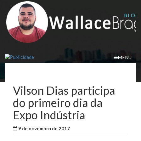
Skip
to
content
MENU
Vilson Dias participa
do primeiro dia da
Expo Indústria
9 de novembro de 2017
WallaceB
Maranhão