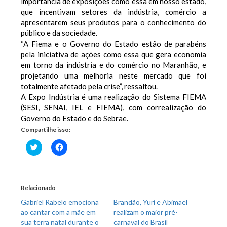
importância de exposições como essa em nosso estado,
que incentivam setores da indústria, comércio a
apresentarem seus produtos para o conhecimento do
público e da sociedade.
“A Fiema e o Governo do Estado estão de parabéns
pela iniciativa de ações como essa que gera economia
em torno da indústria e do comércio no Maranhão, e
projetando uma melhoria neste mercado que foi
totalmente afetado pela crise”, ressaltou.
A Expo Indústria é uma realização do Sistema FIEMA
(SESI, SENAI, IEL e FIEMA), com correalização do
Governo do Estado e do Sebrae.
Compartilhe isso:
Clique
Clique
para
para
compartilhar
compartilhar
no
no
Twitter(abre
Facebook(abre
em
em
nova
nova
Relacionado
janela)
janela)
Gabriel Rabelo emociona
Brandão, Yuri e Abimael
ao cantar com a mãe em
realizam o maior pré-
sua terra natal durante o
carnaval do Brasil