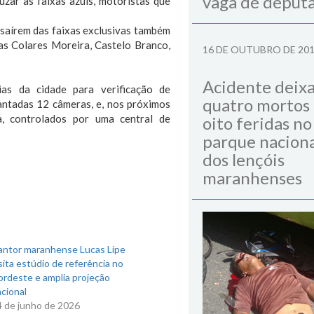
vaga de deput
uzar as faixas azuis, motoristas que
 saírem das faixas exclusivas também
as Colares Moreira, Castelo Branco,
16 DE OUTUBRO DE 20
Acidente deix
ias da cidade para verificação de
quatro mortos
lantadas 12 câmeras, e, nos próximos
a, controlados por uma central de
oito feridas no
parque naciona
dos lençóis
maranhenses
antor maranhense Lucas Lipe
sita estúdio de referência no
ordeste e amplia projeção
cional
4 de junho de 2026