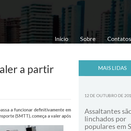
Início
Sobre
Contato
ler a partir
MAIS LIDAS
12 DE OUTUBRO DE 20
Assaltantes sã
 passa a funcionar definitivamente em
ansporte (SMTT), começa a valer após
linchados por
populares em 