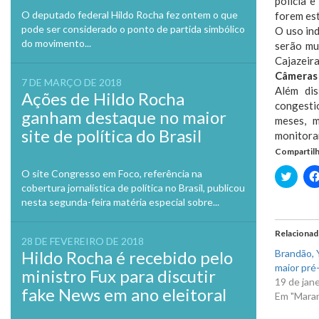
polícia 
O deputado federal Hildo Rocha fez ontem o que
forem est
pode ser considerado o ponto de partida simbólico
O uso ind
do movimento...
serão mu
Cajazeira
Câmeras
7 DE MARÇO DE 2018
Além dis
Ações de Hildo Rocha
congesti
ganham destaque no maior
meses, m
site de política do Brasil
monitora
Compartilh
O site Congresso em Foco, referência na
Clique
para
cobertura jornalística de política no Brasil, publicou
compa
nesta segunda-feira matéria especial sobre...
no
Twitte
em
nova
Relaciona
janela
28 DE FEVEREIRO DE 2018
Hildo Rocha é recebido pelo
Brandão, Y
maior pré-
ministro Fux para discutir
19 de jan
fake News em ano eleitoral
Em "Mara