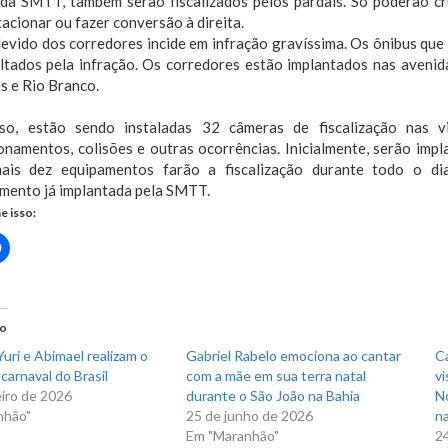
e da SMTT, também serão fiscalizados pelos pardais. Só poderão cr
acionar ou fazer conversão à direita.
evido dos corredores incide em infração gravíssima. Os ônibus que
ltados pela infração. Os corredores estão implantados nas avenid
s e Rio Branco.
so, estão sendo instaladas 32 câmeras de fiscalização nas v
onamentos, colisões e outras ocorrências. Inicialmente, serão imp
ais dez equipamentos farão a fiscalização durante todo o di
mento já implantada pela SMTT.
e isso:
Clique
para
rtilhar
compartilhar
no
r(abre
Facebook(abre
em
nova
do
)
janela)
uri e Abimael realizam o
Gabriel Rabelo emociona ao cantar
C
carnaval do Brasil
com a mãe em sua terra natal
vi
eiro de 2026
durante o São João na Bahia
N
nhão"
25 de junho de 2026
na
Em "Maranhão"
2