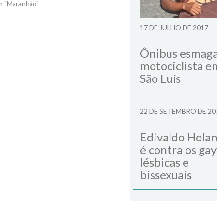
m "Maranhão"
17 DE JULHO DE 2017
Ônibus esmag
Next Post
motociclista e
São Luís
22 DE SETEMBRO DE 20
Edivaldo Hola
é contra os gay
lésbicas e
bissexuais