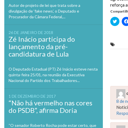
reforça a
Autor de projeto de lei que trata sobre a
divulgação de ‘fake news’, o Deputado e
Compartilh
Procurador da Câmara Federal,...
Clique
para
compa
no
26 DE JANEIRO DE 2018
Twitte
Zé Inácio participa do
em
nova
Semapa
lançamento da pré-
janela
candidatura de Lula
Previo
O Deputado Estadual (PT) Zé Inácio esteve nesta
quinta-feira 25/01, na reunião da Executiva
Nacional do Partido dos Trabalhadores...
1 DE DEZEMBRO DE 2017
“Não há vermelho nas cores
8 de 
Notici
do PSDB”, afirma Doria
Respo
“O senador Roberto Rocha pode estar certo, que