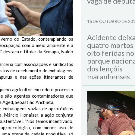
vaga de deput
16 DE OUTUBRO DE 20
Acidente deix
overno do Estado, contemplando os
quatro mortos
preocupação com o meio ambiente e a
oito feridas no
 destaca o titular da Semapa, Ivaldo
parque naciona
arceria com associações e sindicatos
dos lençóis
ostos de recebimento de embalagens,
maranhenses
apurus e nas ações itinerantes de
equeno agricultor em todo o processo
ue são agentes contaminadores que
da Aged, Sebastião Anchieta.
e embalagens vazias de agrotóxicos
a, Márcio Honaiser, a ação conjunta
ustentável. “Nós temos incentivado,
 agroecológica, com menor uso de
s uma etapa da cadeia produtiva, só