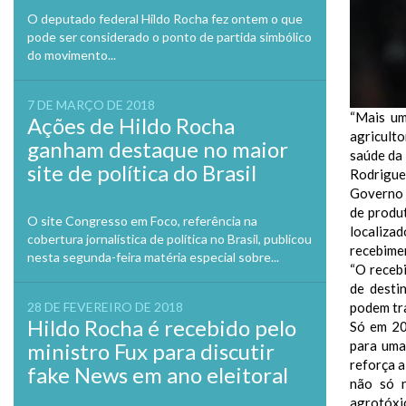
O deputado federal Hildo Rocha fez ontem o que
pode ser considerado o ponto de partida simbólico
do movimento...
7 DE MARÇO DE 2018
“Mais um
Ações de Hildo Rocha
agricult
ganham destaque no maior
saúde da 
site de política do Brasil
Rodrigue
Governo d
de produ
O site Congresso em Foco, referência na
localiza
cobertura jornalística de política no Brasil, publicou
recebime
nesta segunda-feira matéria especial sobre...
“O recebi
de desti
podem tra
28 DE FEVEREIRO DE 2018
Hildo Rocha é recebido pelo
Só em 20
para uma
ministro Fux para discutir
reforça 
fake News em ano eleitoral
não só 
agrotóxi