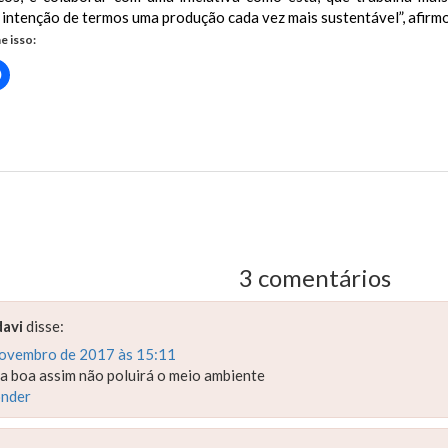
 intenção de termos uma produção cada vez mais sustentável”, afirm
e isso:
Clique
para
rtilhar
compartilhar
no
r(abre
Facebook(abre
em
nova
 organiza recebimento itinerante de embalagens vazias de agrotóxi
)
janela)
us Post
3 comentários
davi
disse:
novembro de 2017 às 15:11
a boa assim não poluirá o meio ambiente
nder