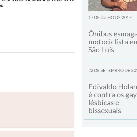
ou.
17 DE JULHO DE 2017
Ônibus esmag
motociclista e
cos nesta quinta-feira
São Luís
Next Post
22 DE SETEMBRO DE 20
Edivaldo Hola
é contra os gay
lésbicas e
bissexuais