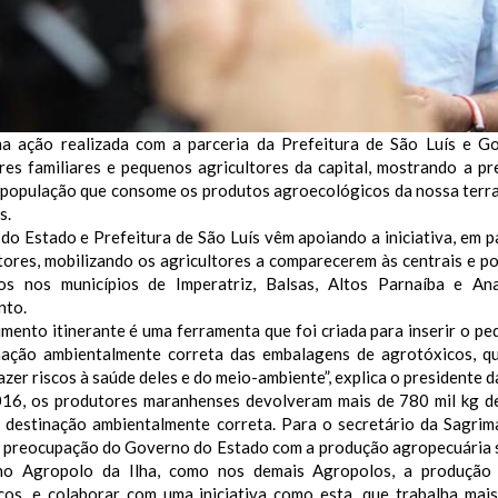
a ação realizada com a parceria da Prefeitura de São Luís e G
ores familiares e pequenos agricultores da capital, mostrando a 
população que consome os produtos agroecológicos da nossa terra”,
s.
o Estado e Prefeitura de São Luís vêm apoiando a iniciativa, em p
tores, mobilizando os agricultores a comparecerem às centrais e p
dos nos municípios de Imperatriz, Balsas, Altos Parnaíba e An
nto.
mento itinerante é uma ferramenta que foi criada para inserir o p
nação ambientalmente correta das embalagens de agrotóxicos, q
zer riscos à saúde deles e do meio-ambiente”, explica o presidente 
16, os produtores maranhenses devolveram mais de 780 mil kg d
 destinação ambientalmente correta. Para o secretário da Sagrim
a preocupação do Governo do Estado com a produção agropecuária s
no Agropolo da Ilha, como nos demais Agropolos, a produção
cos, e colaborar com uma iniciativa como esta, que trabalha mai