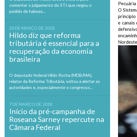
Pecuária 
comentar o julgamento do STJ que negou o
O Sistem
pedido de habeas...
princípio
e canais 
20 DE MARÇO DE 2018
defensiv
Hildo diz que reforma
encaminh
tributária é essencial para a
Nordeste
recuperação da economia
brasileira
O deputado federal Hildo Rocha (MDB/MA),
relator da Reforma Tributária, voltou a alertar as
autoridades e, especialmente o congresso...
7 DE MARÇO DE 2018
Início da pré-campanha de
Roseana Sarney repercute na
Câmara Federal