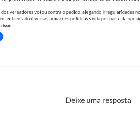
 dos vereadores votou contra o pedido, alegando irregularidades n
em enfrentado diversas armações políticas vinda por parte da oposi
e isso:
Clique
para
rtilhar
compartilhar
no
r(abre
Facebook(abre
em
nova
 rejeita pedido de cassação contra Luciano Genésio
)
janela)
us Post
Deixe uma resposta