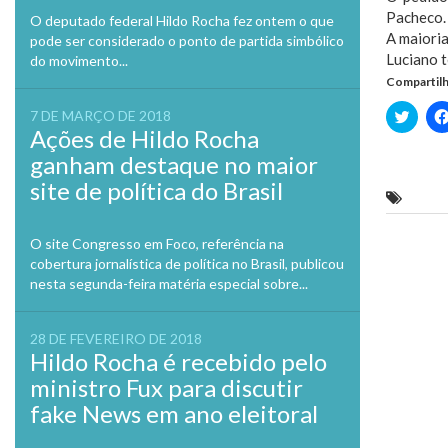
Pacheco.
O deputado federal Hildo Rocha fez ontem o que
A maioria
pode ser considerado o ponto de partida simbólico
Luciano t
do movimento...
Compartilh
Clique
7 DE MARÇO DE 2018
para
Ações de Hildo Rocha
compa
no
ganham destaque no maior
Twitte
em
site de política do Brasil
nova
Câmara
janela
O site Congresso em Foco, referência na
Previo
cobertura jornalística de política no Brasil, publicou
nesta segunda-feira matéria especial sobre...
28 DE FEVEREIRO DE 2018
Hildo Rocha é recebido pelo
ministro Fux para discutir
fake News em ano eleitoral