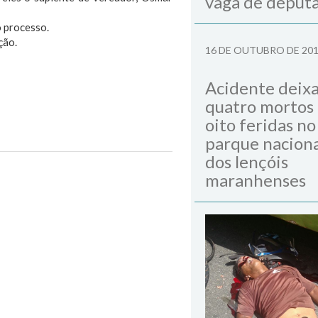
vaga de deput
o processo.
ção.
16 DE OUTUBRO DE 20
Acidente deix
quatro mortos
oito feridas no
parque naciona
dos lençóis
Next Post
maranhenses