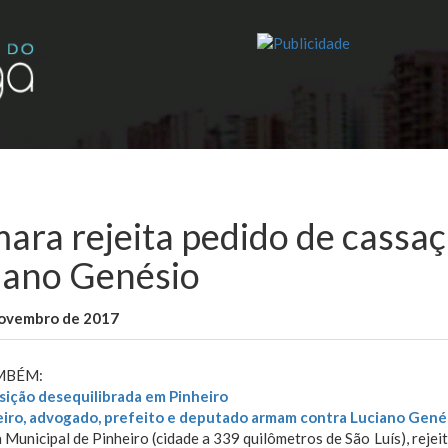
ara rejeita pedido de cassaç
iano Genésio
novembro de 2017
WallaceB
Cidades
MBÉM:
ição desequilibrada em Pinheiro
iro, advogado, prefeito e deputado armam contra Luciano Gené
Municipal de Pinheiro (cidade a 339 quilômetros de São Luís), rejei