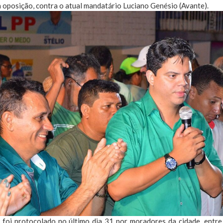
a oposição, contra o atual mandatário Luciano Genésio (Avante).
 foi protocolado no último dia 31 por moradores da cidade, entre