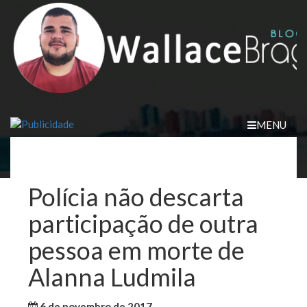
Skip
to
content
MENU
Polícia não descarta
participação de outra
pessoa em morte de
Alanna Ludmila
6 de novembro de 2017
WallaceB
Maranhão