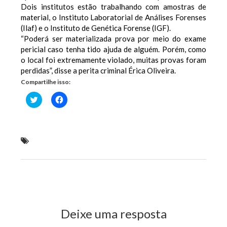
Dois institutos estão trabalhando com amostras de
material, o Instituto Laboratorial de Análises Forenses
(Ilaf) e o Instituto de Genética Forense (IGF).
“Poderá ser materializada prova por meio do exame
pericial caso tenha tido ajuda de alguém. Porém, como
o local foi extremamente violado, muitas provas foram
perdidas”, disse a perita criminal Érica Oliveira.
Compartilhe isso:
Clique
Clique
para
para
compartilhar
compartilhar
no
no
Twitter(abre
Facebook(abre
em
em
nova
nova
Polícia não descarta participação de outra pessoa
janela)
janela)
em morte de Alanna Ludmila
Previous Post
Next Post
Deixe uma resposta