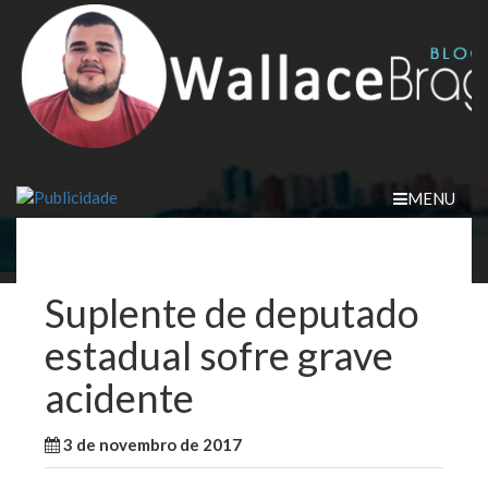
Skip
to
content
MENU
Suplente de deputado
estadual sofre grave
acidente
3 de novembro de 2017
WallaceB
Cidades