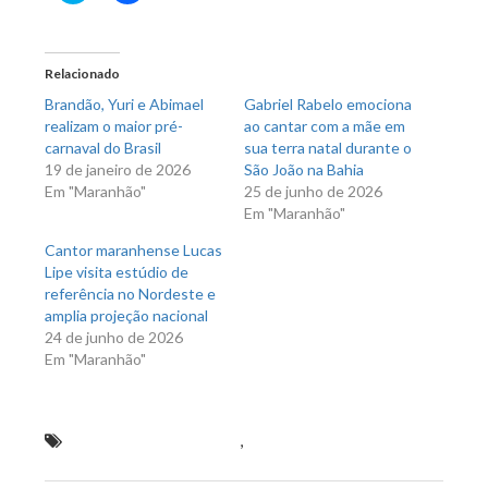
compartilhar
compartilhar
no
no
Twitter(abre
Facebook(abre
em
em
nova
nova
Relacionado
janela)
janela)
Brandão, Yuri e Abimael
Gabriel Rabelo emociona
realizam o maior pré-
ao cantar com a mãe em
carnaval do Brasil
sua terra natal durante o
19 de janeiro de 2026
São João na Bahia
Em "Maranhão"
25 de junho de 2026
Em "Maranhão"
Cantor maranhense Lucas
Lipe visita estúdio de
referência no Nordeste e
amplia projeção nacional
24 de junho de 2026
Em "Maranhão"
Em clima de aniversário
,
Itinga Agroshow terá
artistas nacionais e fortalecerá economia da região