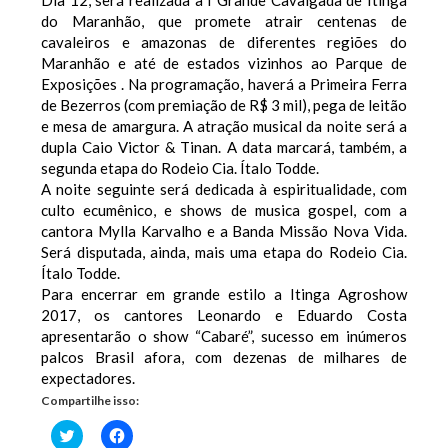
Dia 12, será realizada a I Grande Cavalgada de Itinga
do Maranhão, que promete atrair centenas de
cavaleiros e amazonas de diferentes regiões do
Maranhão e até de estados vizinhos ao Parque de
Exposições . Na programação, haverá a Primeira Ferra
de Bezerros (com premiação de R$ 3 mil), pega de leitão
e mesa de amargura. A atração musical da noite será a
dupla Caio Victor & Tinan. A data marcará, também, a
segunda etapa do Rodeio Cia. Ítalo Todde.
A noite seguinte será dedicada à espiritualidade, com
culto ecumênico, e shows de musica gospel, com a
cantora Mylla Karvalho e a Banda Missão Nova Vida.
Será disputada, ainda, mais uma etapa do Rodeio Cia.
Ítalo Todde.
Para encerrar em grande estilo a Itinga Agroshow
2017, os cantores Leonardo e Eduardo Costa
apresentarão o show “Cabaré”, sucesso em inúmeros
palcos Brasil afora, com dezenas de milhares de
expectadores.
Compartilhe isso:
Clique
Clique
para
para