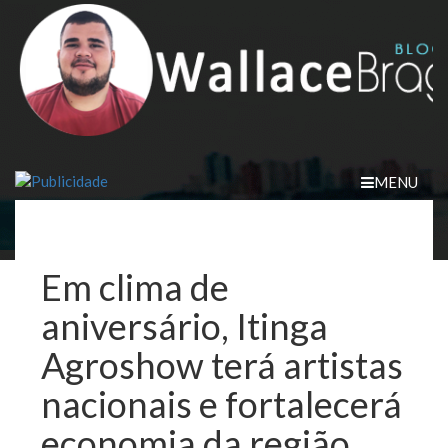
Skip
to
content
MENU
Em clima de
aniversário, Itinga
Agroshow terá artistas
nacionais e fortalecerá
economia da região