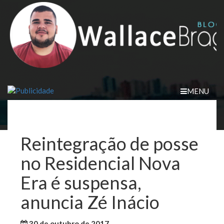
Skip
to
content
MENU
Reintegração de posse
no Residencial Nova
Era é suspensa,
anuncia Zé Inácio
30 de outubro de 2017
WallaceB
Cidades