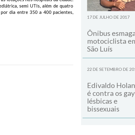
ediátrica, semi UTIs, além de quatro
 por dia entre 350 a 400 pacientes,
17 DE JULHO DE 2017
Ônibus esmag
motociclista e
São Luís
a no atendimento aos timonenses
22 DE SETEMBRO DE 20
Next Post
Edivaldo Hola
é contra os gay
lésbicas e
bissexuais