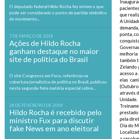
Inaugurad
O deputado federal Hildo Rocha fez ontem o que
paciente
pode ser considerado o ponto de partida simbólico
que reali
do movimento...
A Unidad
demanda,
ponta, c
7 DE MARÇO DE 2018
conquist
Ações de Hildo Rocha
Governad
ganham destaque no maior
melhoria
site de política do Brasil
também te
Zelando 
acesso a 
O site Congresso em Foco, referência na
elas cam
cobertura jornalística de política no Brasil, publicou
(Outubro
nesta segunda-feira matéria especial sobre...
através d
Unidade.
28 DE FEVEREIRO DE 2018
Treiname
Hildo Rocha é recebido pelo
prestado
ministro Fux para discutir
pela dire
Dia do M
fake News em ano eleitoral
Localiza
a resolve