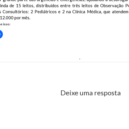
inda de 15 leitos, distribuídos entre três leitos de Observação P
 Consultórios: 2 Pediátricos e 2 na Clínica Médica, que atendem
 12.000 por mês.
e isso:
Clique
para
rtilhar
compartilhar
no
r(abre
Facebook(abre
em
nova
 olhar diferenciado para a saúde pública
,
UPA de Timon se destac
)
janela)
us Post
Deixe uma resposta