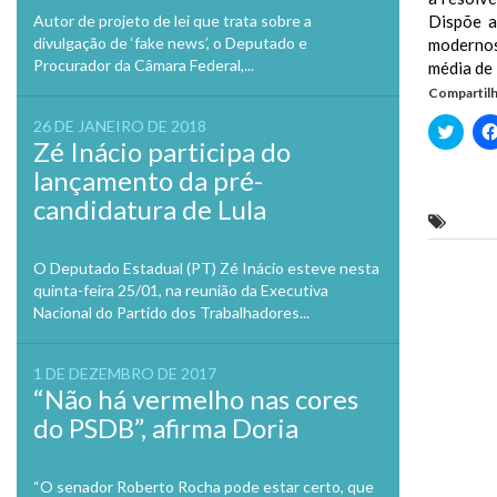
Dispõe a
Autor de projeto de lei que trata sobre a
divulgação de ‘fake news’, o Deputado e
modernos
Procurador da Câmara Federal,...
média de
Compartilh
26 DE JANEIRO DE 2018
Clique
para
Zé Inácio participa do
compa
no
lançamento da pré-
Twitte
em
candidatura de Lula
nova
Com um
janela
O Deputado Estadual (PT) Zé Inácio esteve nesta
Previo
quinta-feira 25/01, na reunião da Executiva
Nacional do Partido dos Trabalhadores...
1 DE DEZEMBRO DE 2017
“Não há vermelho nas cores
do PSDB”, afirma Doria
“O senador Roberto Rocha pode estar certo, que