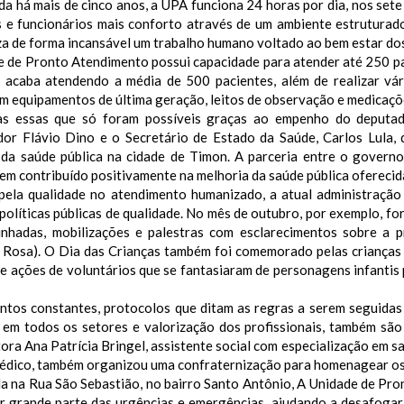
a há mais de cinco anos, a UPA funciona 24 horas por dia, nos set
s e funcionários mais conforto através de um ambiente estrutura
za de forma incansável um trabalho humano voltado ao bem estar do
e de Pronto Atendimento possui capacidade para atender até 250 pa
 acaba atendendo a média de 500 pacientes, além de realizar vár
om equipamentos de última geração, leitos de observação e medicaç
as essas que só foram possíveis graças ao empenho do deputado
or Flávio Dino e o Secretário de Estado da Saúde, Carlos Lula, 
 da saúde pública na cidade de Timon. A parceria entre o govern
m contribuído positivamente na melhoria da saúde pública oferecid
pela qualidade no atendimento humanizado, a atual administraçã
políticas públicas de qualidade. No mês de outubro, por exemplo, fo
inhadas, mobilizações e palestras com esclarecimentos sobre a
 Rosa). O Dia das Crianças também foi comemorado pelas crianças
e ações de voluntários que se fantasiaram de personagens infantis 
ntos constantes, protocolos que ditam as regras a serem seguidas 
 em todos os setores e valorização dos profissionais, também sã
tora Ana Patrícia Bringel, assistente social com especialização em
édico, também organizou uma confraternização para homenagear os 
da na Rua São Sebastião, no bairro Santo Antônio, A Unidade de Pr
r grande parte das urgências e emergências, ajudando a desafogar 