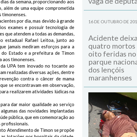
vaga de deput
e dias da semana, proporcionando aos
do, além de uma equipe comprometida
s timonenses.
cientes por dia, mas devido à grande
16 DE OUTUBRO DE 20
ios exames e possuir tecnologia de
ões que atendem a todas as demandas,
Acidente deix
 estadual Rafael Leitoa, junto ao
quatro mortos
que jamais mediram esforços para a
oito feridas no
o do Estado e a prefeitura de Timon
a aos timonenses.
parque naciona
o da UPA tem inovado no tocante ao
dos lençóis
ram realizadas diversas ações, dentre
maranhenses
 prevenção contra o câncer de mama
 que se encontravam em observação,
para realizarem atividades lúdicas na
para dar maior qualidade ao serviço
o algumas das novidades implantadas
 saúde pública, que em comemoração ao
profissionais.
onto Atendimento de Timon se propõe
as lotações nos hospitais da cidade.