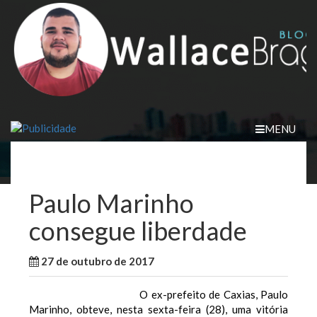
Skip
to
content
MENU
Paulo Marinho
consegue liberdade
27 de outubro de 2017
WallaceB
Cidades
O ex-prefeito de Caxias, Paulo
Marinho, obteve, nesta sexta-feira (28), uma vitória