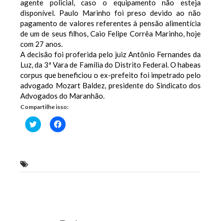
agente policial, caso o equipamento não esteja
disponível.
Paulo Marinho foi preso devido ao não
pagamento de valores referentes à pensão alimentícia
de um de seus filhos, Caio Felipe Corrêa Marinho, hoje
com 27 anos.
A decisão foi proferida pelo juiz Antônio Fernandes da
Luz, da 3ª Vara de Família do Distrito Federal.
O habeas
corpus que beneficiou o ex-prefeito foi impetrado pelo
advogado Mozart Baldez, presidente do Sindicato dos
Advogados do Maranhão.
Compartilhe isso:
Clique
Clique
para
para
compartilhar
compartilhar
no
no
Twitter(abre
Facebook(abre
em
em
nova
nova
Paulo Marinho consegue liberdade
janela)
janela)
Previous Post
Next Post