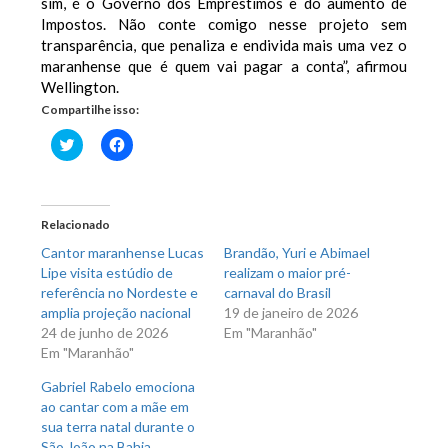
sim, é o Governo dos Empréstimos e do aumento de
Impostos. Não conte comigo nesse projeto sem
transparência, que penaliza e endivida mais uma vez o
maranhense que é quem
vai pagar a conta”, afirmou
Wellington.
Compartilhe isso:
Clique
Clique
para
para
compartilhar
compartilhar
no
no
Twitter(abre
Facebook(abre
em
em
nova
nova
Relacionado
janela)
janela)
Cantor maranhense Lucas
Brandão, Yuri e Abimael
Lipe visita estúdio de
realizam o maior pré-
referência no Nordeste e
carnaval do Brasil
amplia projeção nacional
19 de janeiro de 2026
24 de junho de 2026
Em "Maranhão"
Em "Maranhão"
Gabriel Rabelo emociona
ao cantar com a mãe em
sua terra natal durante o
São João na Bahia