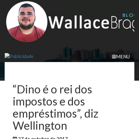
Skip
to
content
MENU
“Dino é o rei dos
impostos e dos
empréstimos”, diz
Wellington
27 de outubro de 2017
WallaceB
São Luis