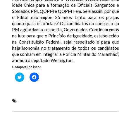
idade única para a formação de Oficiais, Sargentos e
Soldados PM, QOPM e QOPM Fem. Se é assim, por que
o Edital não impõe 35 anos tanto para os praças
quanto para os oficiais? Os candidatos do concurso da
PM aguardam a resposta, Governador. Continuaremos
na luta para que o Princípio da Igualdade, estabelecido
na Constituição Federal, seja respeitado e para que
haja isonomia no tratamento de todos os candidatos
que sonham em integrar a Polícia Militar do Maranhão”,
afirmou o deputado Wellington.
Compartilhe isso:
Clique
Clique
para
para
compartilhar
compartilhar
no
no
Twitter(abre
Facebook(abre
em
em
nova
nova
Wellington volta a cobrar idade de 35 anos para
janela)
janela)
todos os candidatos no concurso da PM
Previous Post
Next Post