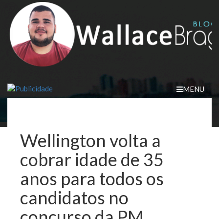
Skip
to
content
MENU
Wellington volta a
cobrar idade de 35
anos para todos os
candidatos no
concurso da PM