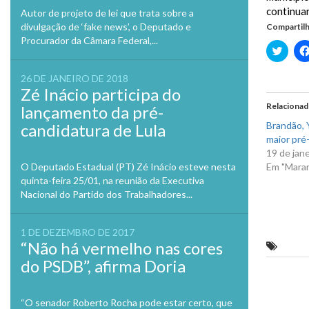
continuar
Autor de projeto de lei que trata sobre a
divulgação de ‘fake news’, o Deputado e
Compartilh
Procurador da Câmara Federal,...
Clique
para
compa
no
26 DE JANEIRO DE 2018
Twitte
Zé Inácio participa do
em
nova
Relaciona
lançamento da pré-
janela
Brandão, Y
candidatura de Lula
maior pré-
19 de jan
O Deputado Estadual (PT) Zé Inácio esteve nesta
Em "Mara
quinta-feira 25/01, na reunião da Executiva
Nacional do Partido dos Trabalhadores...
1 DE DEZEMBRO DE 2017
“Não há vermelho nas cores
Alcidi
do PSDB”, afirma Doria
Previo
“O senador Roberto Rocha pode estar certo, que