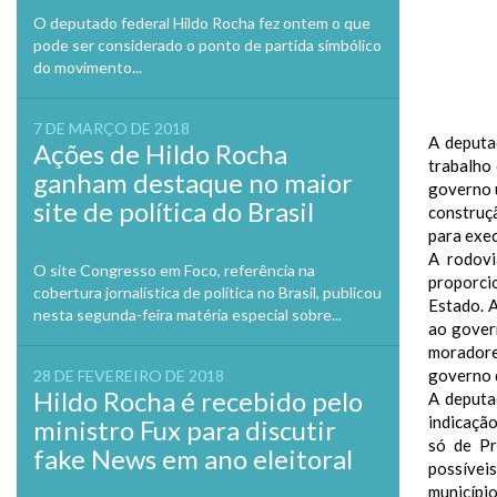
O deputado federal Hildo Rocha fez ontem o que
pode ser considerado o ponto de partida simbólico
do movimento...
7 DE MARÇO DE 2018
A deputa
Ações de Hildo Rocha
trabalho 
ganham destaque no maior
governo u
site de política do Brasil
construç
para exe
A rodovi
O site Congresso em Foco, referência na
proporci
cobertura jornalística de política no Brasil, publicou
Estado. A
nesta segunda-feira matéria especial sobre...
ao gover
moradore
governo 
28 DE FEVEREIRO DE 2018
Hildo Rocha é recebido pelo
A deputa
indicação
ministro Fux para discutir
só de Pr
fake News em ano eleitoral
possíveis
municípi