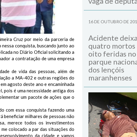
vaga de deput
16 DE OUTUBRO DE 20
Acidente deix
eira Cruz por meio da parceria de
quatro mortos
o nessa conquista, buscando junto ao
icada no Diário Oficial solicitando a
oito feridas no
rnador a contratação de uma empresa
parque naciona
dos lençóis
idade de vida das pessoas, além de
maranhenses
ulação a MA-402 e outras regiões do
da em agosto deste ano e encaminhada
l, pois é uma necessidade antiga dos
omplementar um pacote de ações que o
uído com essa conquista fazendo uma
rá beneficiar milhares de pessoas não
sa, merece todos os investimentos
m me colocado a par das situações do
desenvolvimento da cidade e vamos