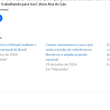
 trabalhando para isso”, disse Ana do Gás.
e isso:
Clique
para
rtilhar
compartilhar
no
r(abre
Facebook(abre
em
nova
do
)
janela)
uri e Abimael realizam o
Cantor maranhense Lucas Lipe
Ga
carnaval do Brasil
visita estúdio de referência no
co
eiro de 2026
Nordeste e amplia projeção
du
nhão"
nacional
2
24 de junho de 2026
E
Em "Maranhão"
nho leva benefícios à Santo Amaro
us Post