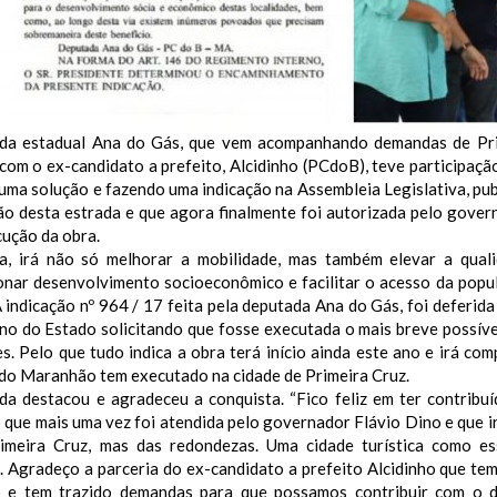
da estadual Ana do Gás, que vem acompanhando demandas de Prim
com o ex-candidato a prefeito, Alcidinho (PCdoB), teve participaçã
ma solução e fazendo uma indicação na Assembleia Legislativa, publ
ão desta estrada e que agora finalmente foi autorizada pelo gove
cução da obra.
a, irá não só melhorar a mobilidade, mas também elevar a qual
onar desenvolvimento socioeconômico e facilitar o acesso da pop
 indicação nº 964 / 17 feita pela deputada Ana do Gás, foi deferi
no do Estado solicitando que fosse executada o mais breve possíve
s. Pelo que tudo indica a obra terá início ainda este ano e irá c
do Maranhão tem executado na cidade de Primeira Cruz.
da destacou e agradeceu a conquista. “Fico feliz em ter contrib
 que mais uma vez foi atendida pelo governador Flávio Dino e que i
imeira Cruz, mas das redondezas. Uma cidade turística como es
. Agradeço a parceria do ex-candidato a prefeito Alcidinho que te
o e tem trazido demandas para que possamos contribuir com o 