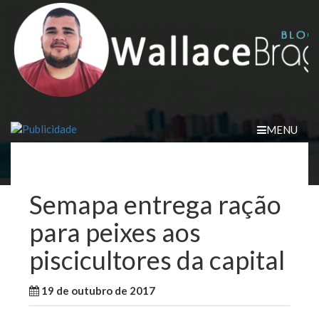
Skip
to
content
MENU
Semapa entrega ração
para peixes aos
piscicultores da capital
19 de outubro de 2017
WallaceB
São Luis