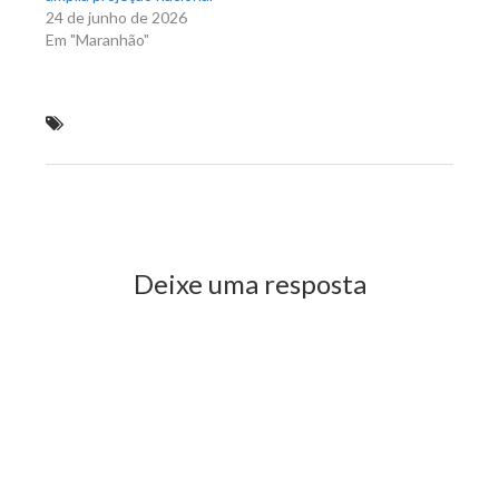
24 de junho de 2026
Em "Maranhão"
entrega ração para peixes aos piscicultores da
capital.
Previous Post
Next Post
Deixe uma resposta