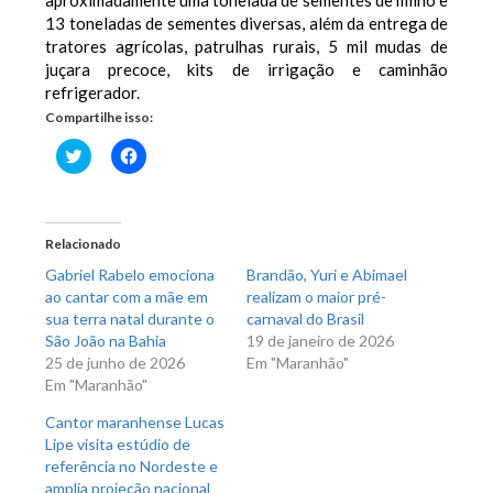
aproximadamente uma tonelada de sementes de milho e
13 toneladas de sementes diversas, além da entrega de
tratores agrícolas, patrulhas rurais, 5 mil mudas de
juçara precoce, kits de irrigação e caminhão
refrigerador.
Compartilhe isso:
Clique
Clique
para
para
compartilhar
compartilhar
no
no
Twitter(abre
Facebook(abre
em
em
nova
nova
Relacionado
janela)
janela)
Gabriel Rabelo emociona
Brandão, Yuri e Abimael
ao cantar com a mãe em
realizam o maior pré-
sua terra natal durante o
carnaval do Brasil
São João na Bahia
19 de janeiro de 2026
25 de junho de 2026
Em "Maranhão"
Em "Maranhão"
Cantor maranhense Lucas
Lipe visita estúdio de
referência no Nordeste e
amplia projeção nacional