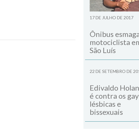
17 DE JULHO DE 2017
Ônibus esmag
de Nova Esperança
motociclista e
São Luís
Next Post
22 DE SETEMBRO DE 20
Edivaldo Hola
é contra os gay
lésbicas e
bissexuais