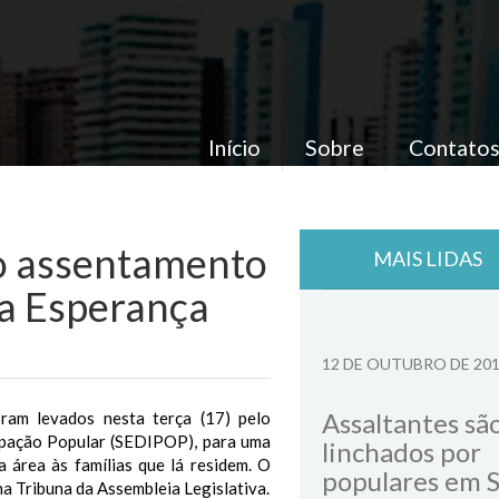
Início
Sobre
Contato
no assentamento
MAIS LIDAS
va Esperança
12 DE OUTUBRO DE 20
Assaltantes sã
am levados nesta terça (17) pelo
cipação Popular (SEDIPOP), para uma
linchados por
 área às famílias que lá residem. O
populares em 
a Tribuna da Assembleia Legislativa.