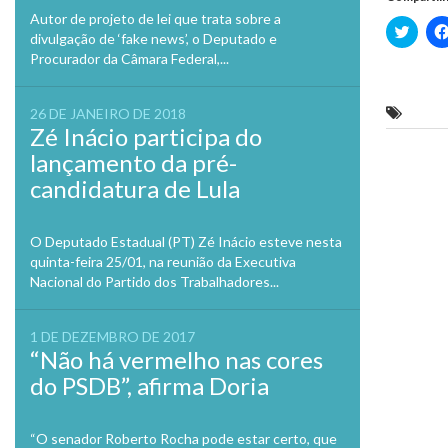
Autor de projeto de lei que trata sobre a
Clique
divulgação de ‘fake news’, o Deputado e
para
compa
Procurador da Câmara Federal,...
no
Twitte
em
nova
Júnio
26 DE JANEIRO DE 2018
janela
Zé Inácio participa do
lançamento da pré-
Previo
candidatura de Lula
O Deputado Estadual (PT) Zé Inácio esteve nesta
quinta-feira 25/01, na reunião da Executiva
Nacional do Partido dos Trabalhadores...
1 DE DEZEMBRO DE 2017
“Não há vermelho nas cores
do PSDB”, afirma Doria
“O senador Roberto Rocha pode estar certo, que