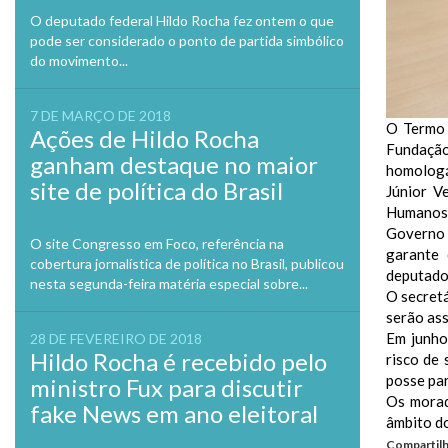
O deputado federal Hildo Rocha fez ontem o que
pode ser considerado o ponto de partida simbólico
do movimento...
7 DE MARÇO DE 2018
O Termo 
Ações de Hildo Rocha
Fundação
ganham destaque no maior
homologá-
site de política do Brasil
Júnior V
Humanos 
Governo 
O site Congresso em Foco, referência na
garante 
cobertura jornalística de política no Brasil, publicou
deputado
nesta segunda-feira matéria especial sobre...
O secret
serão ass
Em junho
28 DE FEVEREIRO DE 2018
Hildo Rocha é recebido pelo
risco de
posse par
ministro Fux para discutir
Os morad
fake News em ano eleitoral
âmbito do
Compartilh