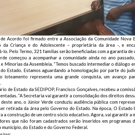
de Acordo foi firmado entre a Associação da Comunidade Nova E
 da Criança e do Adolescente – proprietária da área -, e enca
lo. Pelo Termo, 321 famílias serão beneficiadas com a garantia de 
erde começou a acompanhar a comunidade ainda no ano passado,
e Minorias da Assembleia. “Temos buscado intermediar o diálogo e
do Estado. Estamos aguardando a homologação por parte do judic
o loteamento representa uma grande conquista, um avanço par
.
ário de Estado da SEDIPOP, Francisco Gonçalves, recebeu a comissã
entadas. “A Secretaria vai garantir a consolidação dos direitos dess
 deste ano, o Júnior Verde conduziu audiência pública com represe
 ser retirada da área pelo Governo do Estado. Na época, O Estado 
a a construção de um centro sócio educativo. Agora, vai garantir a 
ores que não foram cadastrados serão inseridos em programas de 
 município, do Estado e do Governo Federal.
e isso: