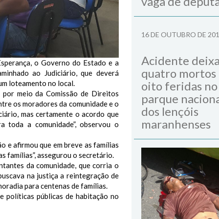
vaga de deput
16 DE OUTUBRO DE 20
Acidente deix
sperança, o Governo do Estado e a
quatro mortos
minhado ao Judiciário, que deverá
um loteamento no local.
oito feridas no
 por meio da Comissão de Direitos
parque naciona
ntre os moradores da comunidade e o
dos lençóis
iário, mas certamente o acordo que
maranhenses
a toda a comunidade”, observou o
o e afirmou que em breve as famílias
as famílias”, assegurou o secretário.
ntantes da comunidade, que corria o
buscava na justiça a reintegração de
moradia para centenas de famílias.
políticas públicas de habitação no