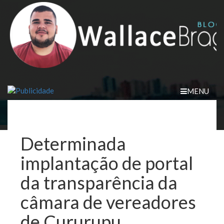
Skip
to
content
MENU
Determinada
implantação de portal
da transparência da
câmara de vereadores
de Cururupu