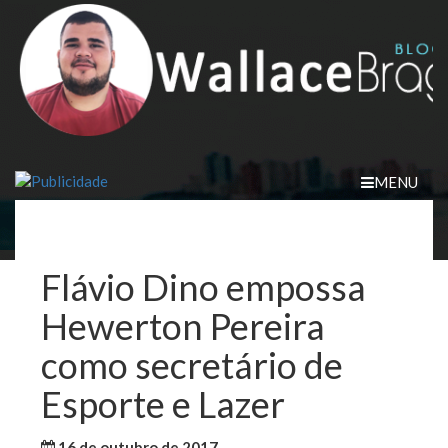
Skip
to
content
MENU
Flávio Dino empossa
Hewerton Pereira
como secretário de
Esporte e Lazer
16 de outubro de 2017
WallaceB
Maranhão