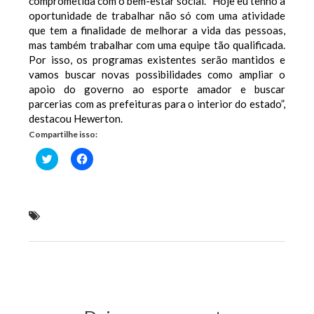
comprometida com o bem-estar social. “Hoje eu tenho a
oportunidade de trabalhar não só com uma atividade
que tem a finalidade de melhorar a vida das pessoas,
mas também trabalhar com uma equipe tão qualificada.
Por isso, os programas existentes serão mantidos e
vamos buscar novas possibilidades como ampliar o
apoio do governo ao esporte amador e buscar
parcerias com as prefeituras para o interior do estado”,
destacou Hewerton.
Compartilhe isso:
Clique
Clique
para
para
compartilhar
compartilhar
no
no
Twitter(abre
Facebook(abre
em
em
nova
nova
Flávio Dino empossa Hewerton Pereira como
janela)
janela)
secretário de Esporte e Lazer
Previous Post
Next Post