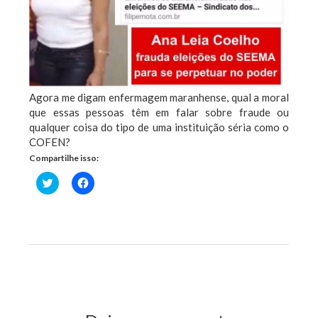
Agora me digam enfermagem maranhense, qual a moral
que essas pessoas têm em falar sobre fraude ou
qualquer coisa do tipo de uma instituição séria como o
COFEN?
Compartilhe isso:
Clique
Clique
para
para
compartilhar
compartilhar
no
no
Twitter(abre
Facebook(abre
em
em
nova
nova
janela)
janela)
Previous Post
Next Post