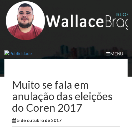
Skip
to
content
MENU
Muito se fala em
anulação das eleições
do Coren 2017
5 de outubro de 2017
WallaceB
Notícias